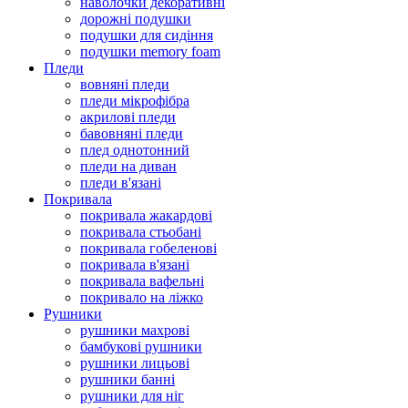
наволочки декоративні
дорожні подушки
подушки для сидіння
подушки memory foam
Пледи
вовняні пледи
пледи мікрофібра
акрилові пледи
бавовняні пледи
плед однотонний
пледи на диван
пледи в'язані
Покривала
покривала жакардові
покривала стьобані
покривала гобеленові
покривала в'язані
покривала вафельні
покривало на ліжко
Рушники
рушники махрові
бамбукові рушники
рушники лицьові
рушники банні
рушники для ніг