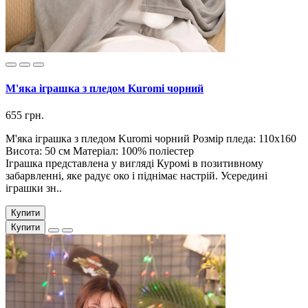
М'яка іграшка з пледом Kuromi чорний
655 грн.
М'яка іграшка з пледом Kuromi чорний Розмір пледа: 110х160
Висота: 50 см Матеріал: 100% поліестер
Іграшка представлена ​​у вигляді Куромі в позитивному
забарвленні, яке радує око і піднімає настрій. Усередині
іграшки зн..
Купити
Купити