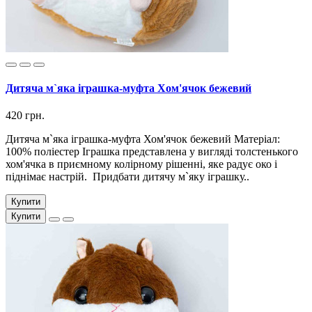
Дитяча м`яка іграшка-муфта Хом'ячок бежевий
420 грн.
Дитяча м`яка іграшка-муфта Хом'ячок бежевий Матеріал:
100% поліестер Іграшка представлена ​​у вигляді толстенького
хом'ячка в приємному колірному рішенні, яке радує око і
піднімає настрій. Придбати дитячу м`яку іграшку..
Купити
Купити