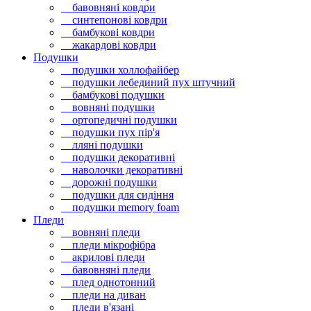
бавовняні ковдри
синтепонові ковдри
бамбукові ковдри
жакардові ковдри
Подушки
подушки холлофайбер
подушки лебединий пух штучний
бамбукові подушки
вовняні подушки
ортопедичні подушки
подушки пух пір'я
лляні подушки
подушки декоративні
наволочки декоративні
дорожні подушки
подушки для сидіння
подушки memory foam
Пледи
вовняні пледи
пледи мікрофібра
акрилові пледи
бавовняні пледи
плед однотонний
пледи на диван
пледи в'язані