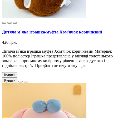
Дитяча м`яка іграшка-муфта Хом'ячок коричневий
420 грн.
Дитяча м`яка іграшка-муфта Хом'ячок коричневий Матеріал:
100% поліестер Іграшка представлена ​​у вигляді толстенького
хом'ячка в приємному колірному рішенні, яке радує око і
піднімає настрій. Придбати дитячу м`яку ігра..
Купити
Купити