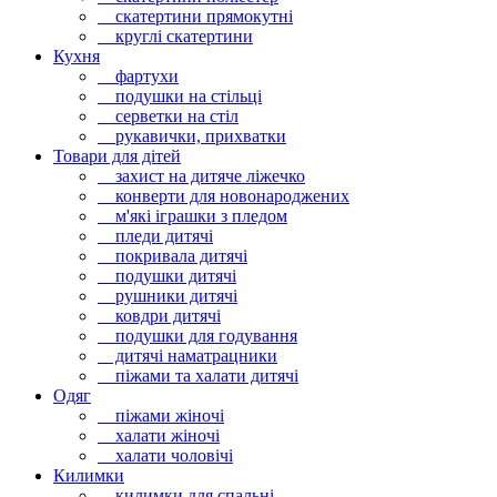
скатертини прямокутні
круглі скатертини
Кухня
фартухи
подушки на стільці
серветки на стіл
рукавички, прихватки
Товари для дітей
захист на дитяче ліжечко
конверти для новонароджених
м'які іграшки з пледом
пледи дитячі
покривала дитячі
подушки дитячі
рушники дитячі
ковдри дитячі
подушки для годування
дитячі наматрацники
піжами та халати дитячі
Одяг
піжами жіночі
халати жіночі
халати чоловічі
Килимки
килимки для спальні