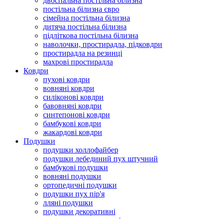
двоспальна постільна білизна
постільна білизна євро
сімейна постільна білизна
дитяча постільна білизна
підліткова постільна білизна
наволочки, простирадла, підковдри
простирадла на резинці
махрові простирадла
Ковдри
пухові ковдри
вовняні ковдри
силіконові ковдри
бавовняні ковдри
синтепонові ковдри
бамбукові ковдри
жакардові ковдри
Подушки
подушки холлофайбер
подушки лебединий пух штучний
бамбукові подушки
вовняні подушки
ортопедичні подушки
подушки пух пір'я
лляні подушки
подушки декоративні