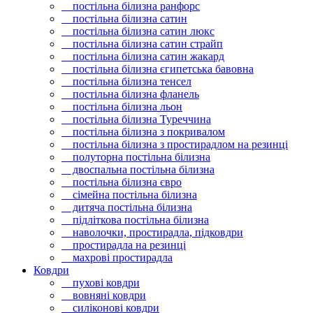
постільна білизна ранфорс
постільна білизна сатин
постільна білизна сатин люкс
постільна білизна сатин страйп
постільна білизна сатин жакард
постільна білизна єгипетська бавовна
постільна білизна тенсел
постільна білизна фланель
постільна білизна льон
постільна білизна Туреччина
постільна білизна з покривалом
постільна білизна з простирадлом на резинці
полуторна постільна білизна
двоспальна постільна білизна
постільна білизна євро
сімейна постільна білизна
дитяча постільна білизна
підліткова постільна білизна
наволочки, простирадла, підковдри
простирадла на резинці
махрові простирадла
Ковдри
пухові ковдри
вовняні ковдри
силіконові ковдри