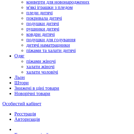
конверти для новонароджених
м'які іграшки з пледом
пледи дитячі
покривала дитячі
подушки дитячі
рушники дитячі
ковдри дитячі
подушки для годування
дитячі наматрацники
піжами та халати дитячі
Одяг
піжами жіночі
халати жіночі
халати чоловічі
Льон
Штори
Знижені в ціні товари
Новорічні товари
Особистий кабінет
Реєстрація
Авторизація