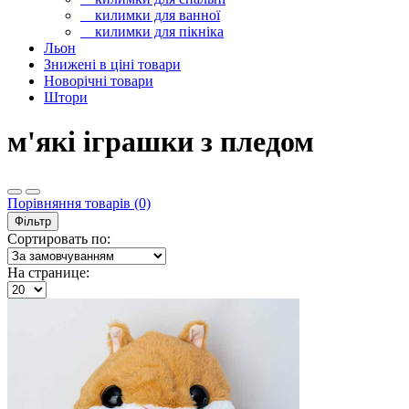
килимки для ванної
килимки для пікніка
Льон
Знижені в ціні товари
Новорічні товари
Штори
м'які іграшки з пледом
Порівняння товарів (0)
Фільтр
Сортировать по:
На странице: