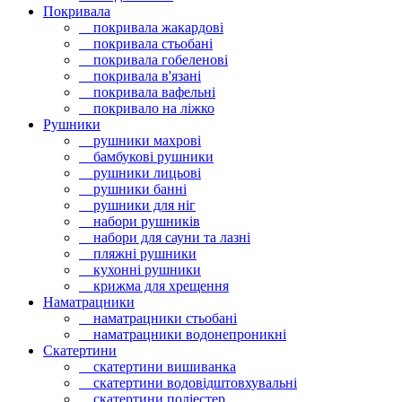
Покривала
покривала жакардові
покривала стьобані
покривала гобеленові
покривала в'язані
покривала вафельні
покривало на ліжко
Рушники
рушники махрові
бамбукові рушники
рушники лицьові
рушники банні
рушники для ніг
набори рушників
набори для сауни та лазні
пляжні рушники
кухонні рушники
крижма для хрещення
Наматрацники
наматрацники стьобані
наматрацники водонепроникні
Скатертини
скатертини вишиванка
скатертини водовідштовхувальні
скатертини поліестер