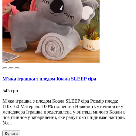
М'яка іграшка з пледом Коала SLEEP сіра
545 грн.
М'яка іграшка з пледом Коала SLEEP сіра Розмір пледа:
110х160 Матеріал: 100% поліестер Наявність уточнюйте у
менеджера Іграшка представлена ​​у вигляді милого Коали в
позитивному забарвленні, яке радує око і піднімає настрій.
Усе..
Купити