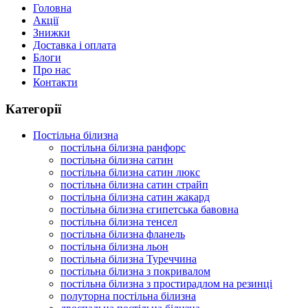
Головна
Акції
Знижки
Доставка і оплата
Блоги
Про нас
Контакти
Категорії
Постільна білизна
постільна білизна ранфорс
постільна білизна сатин
постільна білизна сатин люкс
постільна білизна сатин страйп
постільна білизна сатин жакард
постільна білизна єгипетська бавовна
постільна білизна тенсел
постільна білизна фланель
постільна білизна льон
постільна білизна Туреччина
постільна білизна з покривалом
постільна білизна з простирадлом на резинці
полуторна постільна білизна