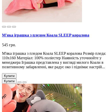
М'яка іграшка з пледом Коала SLEEP коралова
545 грн.
М'яка іграшка з пледом Коала SLEEP коралова Розмір пледа:
110х160 Матеріал: 100% поліестер Наявність уточнюйте у
менеджера Іграшка представлена ​​у вигляді милого Коали в
позитивному забарвленні, яке радує око і піднімає настрій...
Купити
Купити