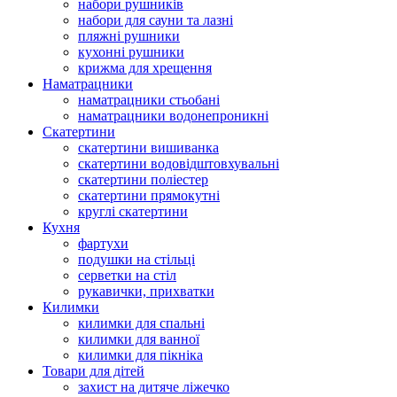
набори рушників
набори для сауни та лазні
пляжні рушники
кухонні рушники
крижма для хрещення
Наматрацники
наматрацники стьобані
наматрацники водонепроникні
Скатертини
скатертини вишиванка
скатертини водовідштовхувальні
скатертини поліестер
скатертини прямокутні
круглі скатертини
Кухня
фартухи
подушки на стільці
серветки на стіл
рукавички, прихватки
Килимки
килимки для спальні
килимки для ванної
килимки для пікніка
Товари для дітей
захист на дитяче ліжечко