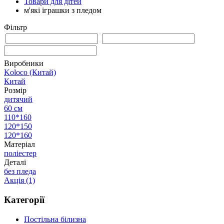
Товари для дітей
м'які іграшки з пледом
Фільтр
Виробники
Koloco (Китай)
Китай
Розмір
дитячий
60 см
110*160
120*150
120*160
Матеріал
поліестер
Деталі
без пледа
Акція
(1)
Категорії
Постільна білизна