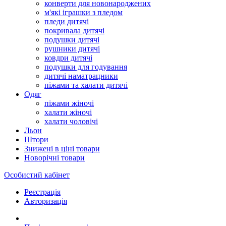
конверти для новонароджених
м'які іграшки з пледом
пледи дитячі
покривала дитячі
подушки дитячі
рушники дитячі
ковдри дитячі
подушки для годування
дитячі наматрацники
піжами та халати дитячі
Одяг
піжами жіночі
халати жіночі
халати чоловічі
Льон
Штори
Знижені в ціні товари
Новорічні товари
Особистий кабінет
Реєстрація
Авторизація