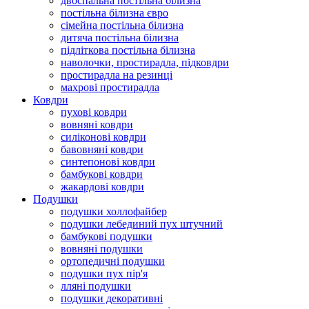
двоспальна постільна білизна
постільна білизна євро
сімейна постільна білизна
дитяча постільна білизна
підліткова постільна білизна
наволочки, простирадла, підковдри
простирадла на резинці
махрові простирадла
Ковдри
пухові ковдри
вовняні ковдри
силіконові ковдри
бавовняні ковдри
синтепонові ковдри
бамбукові ковдри
жакардові ковдри
Подушки
подушки холлофайбер
подушки лебединий пух штучний
бамбукові подушки
вовняні подушки
ортопедичні подушки
подушки пух пір'я
лляні подушки
подушки декоративні