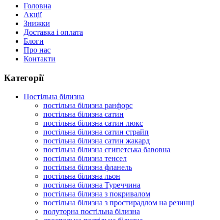
Головна
Акції
Знижки
Доставка і оплата
Блоги
Про нас
Контакти
Категорії
Постільна білизна
постільна білизна ранфорс
постільна білизна сатин
постільна білизна сатин люкс
постільна білизна сатин страйп
постільна білизна сатин жакард
постільна білизна єгипетська бавовна
постільна білизна тенсел
постільна білизна фланель
постільна білизна льон
постільна білизна Туреччина
постільна білизна з покривалом
постільна білизна з простирадлом на резинці
полуторна постільна білизна