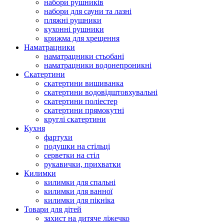
набори рушників
набори для сауни та лазні
пляжні рушники
кухонні рушники
крижма для хрещення
Наматрацники
наматрацники стьобані
наматрацники водонепроникні
Скатертини
скатертини вишиванка
скатертини водовідштовхувальні
скатертини поліестер
скатертини прямокутні
круглі скатертини
Кухня
фартухи
подушки на стільці
серветки на стіл
рукавички, прихватки
Килимки
килимки для спальні
килимки для ванної
килимки для пікніка
Товари для дітей
захист на дитяче ліжечко