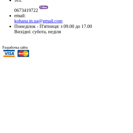
тел:
0673419722
email:
kohana.in.ua@gmail.com
Понеділок - П'ятниця: з 09.00 до 17.00
Вихідні: субота, неділя
“SiTer.In.Ua”
Разработка сайта