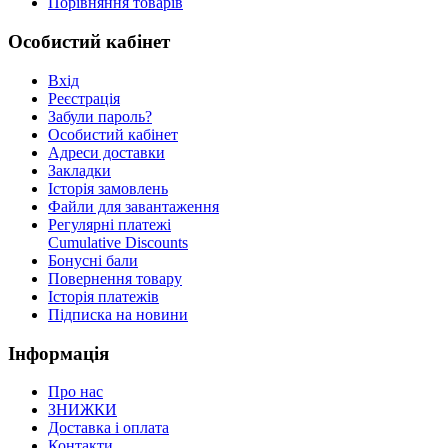
Порівняння товарів
Особистий кабінет
Вхід
Реєстрація
Забули пароль?
Особистий кабінет
Адреси доставки
Закладки
Історія замовлень
Файли для завантаження
Регулярні платежі
Cumulative Discounts
Бонусні бали
Повернення товару
Історія платежів
Підписка на новини
Інформація
Про нас
ЗНИЖКИ
Доставка і оплата
Контакти