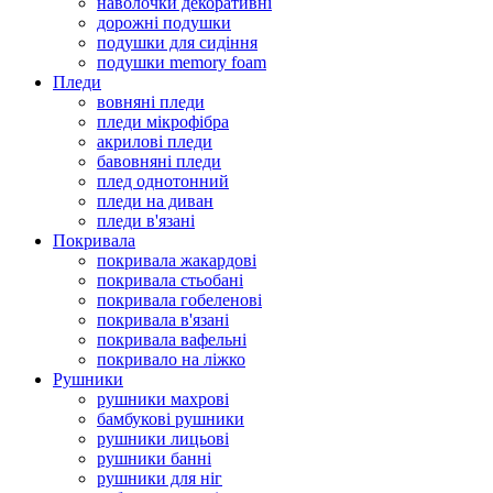
наволочки декоративні
дорожні подушки
подушки для сидіння
подушки memory foam
Пледи
вовняні пледи
пледи мікрофібра
акрилові пледи
бавовняні пледи
плед однотонний
пледи на диван
пледи в'язані
Покривала
покривала жакардові
покривала стьобані
покривала гобеленові
покривала в'язані
покривала вафельні
покривало на ліжко
Рушники
рушники махрові
бамбукові рушники
рушники лицьові
рушники банні
рушники для ніг