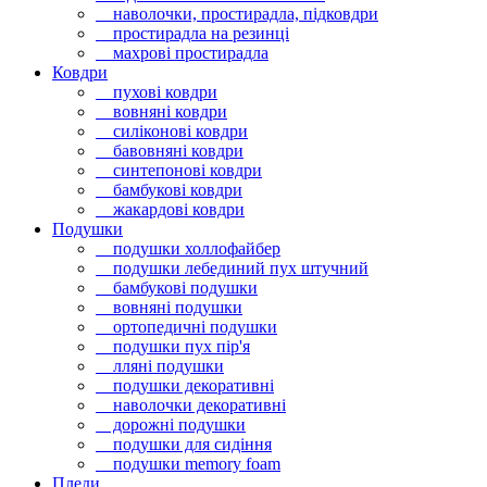
наволочки, простирадла, підковдри
простирадла на резинці
махрові простирадла
Ковдри
пухові ковдри
вовняні ковдри
силіконові ковдри
бавовняні ковдри
синтепонові ковдри
бамбукові ковдри
жакардові ковдри
Подушки
подушки холлофайбер
подушки лебединий пух штучний
бамбукові подушки
вовняні подушки
ортопедичні подушки
подушки пух пір'я
лляні подушки
подушки декоративні
наволочки декоративні
дорожні подушки
подушки для сидіння
подушки memory foam
Пледи