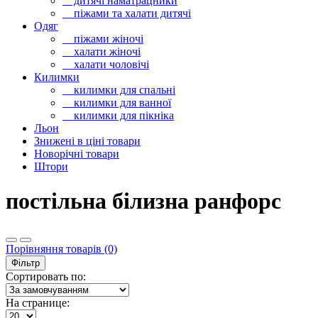
дитячі наматрацники
піжами та халати дитячі
Одяг
піжами жіночі
халати жіночі
халати чоловічі
Килимки
килимки для спальні
килимки для ванної
килимки для пікніка
Льон
Знижені в ціні товари
Новорічні товари
Штори
постільна білизна ранфорс
Порівняння товарів (0)
Фільтр
Сортировать по:
На странице: