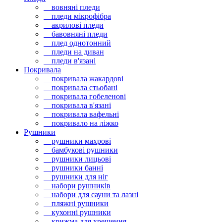
вовняні пледи
пледи мікрофібра
акрилові пледи
бавовняні пледи
плед однотонний
пледи на диван
пледи в'язані
Покривала
покривала жакардові
покривала стьобані
покривала гобеленові
покривала в'язані
покривала вафельні
покривало на ліжко
Рушники
рушники махрові
бамбукові рушники
рушники лицьові
рушники банні
рушники для ніг
набори рушників
набори для сауни та лазні
пляжні рушники
кухонні рушники
крижма для хрещення