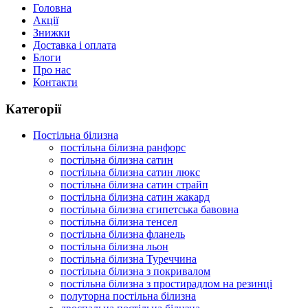
Головна
Акції
Знижки
Доставка і оплата
Блоги
Про нас
Контакти
Категорії
Постільна білизна
постільна білизна ранфорс
постільна білизна сатин
постільна білизна сатин люкс
постільна білизна сатин страйп
постільна білизна сатин жакард
постільна білизна єгипетська бавовна
постільна білизна тенсел
постільна білизна фланель
постільна білизна льон
постільна білизна Туреччина
постільна білизна з покривалом
постільна білизна з простирадлом на резинці
полуторна постільна білизна