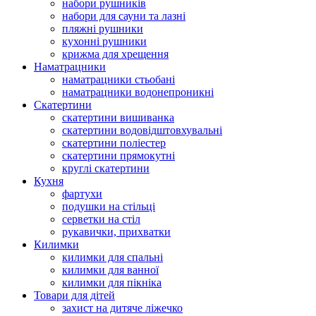
набори рушників
набори для сауни та лазні
пляжні рушники
кухонні рушники
крижма для хрещення
Наматрацники
наматрацники стьобані
наматрацники водонепроникні
Скатертини
скатертини вишиванка
скатертини водовідштовхувальні
скатертини поліестер
скатертини прямокутні
круглі скатертини
Кухня
фартухи
подушки на стільці
серветки на стіл
рукавички, прихватки
Килимки
килимки для спальні
килимки для ванної
килимки для пікніка
Товари для дітей
захист на дитяче ліжечко