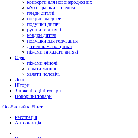
конверти для новонароджених
м'які іграшки з пледом
пледи дитячі
покривала дитячі
подушки дитячі
рушники дитячі
ковдри дитячі
подушки для годування
дитячі наматрацники
піжами та халати дитячі
Одяг
піжами жіночі
халати жіночі
халати чоловічі
Льон
Штори
Знижені в ціні товари
Новорічні товари
Особистий кабінет
Реєстрація
Авторизація