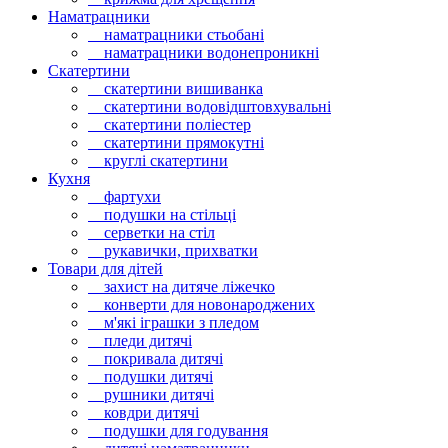
Наматрацники
наматрацники стьобані
наматрацники водонепроникні
Скатертини
скатертини вишиванка
скатертини водовідштовхувальні
скатертини поліестер
скатертини прямокутні
круглі скатертини
Кухня
фартухи
подушки на стільці
серветки на стіл
рукавички, прихватки
Товари для дітей
захист на дитяче ліжечко
конверти для новонароджених
м'які іграшки з пледом
пледи дитячі
покривала дитячі
подушки дитячі
рушники дитячі
ковдри дитячі
подушки для годування