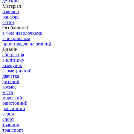
детский
Матеріал
бавовна
ранфорс
сатин
Особливості
з 4-ма наволочками
з покривалом
простирадло на резинці
Дизайн
абстракція
в клітинку
візерунок
геометричний
дівчатка
дитячий
космос
міста
морський
однотонний
рослинний
серця
спорт
тварини
транспорт