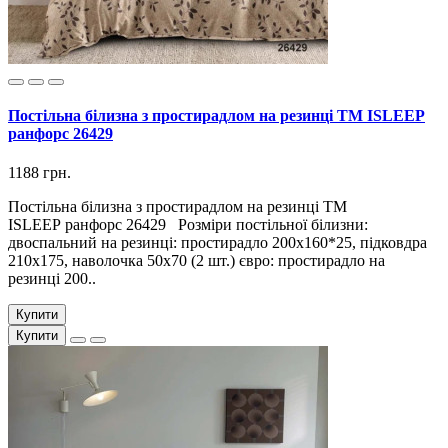
Постільна білизна з простирадлом на резинці ТМ ISLEEP
ранфорс 26429
1188 грн.
Постільна білизна з простирадлом на резинці ТМ
ISLEEP ранфорс 26429 Розміри постільної білизни:
двоспальний на резинці: простирадло 200х160*25, підковдра
210х175, наволочка 50х70 (2 шт.) євро: простирадло на
резинці 200..
Купити
Купити