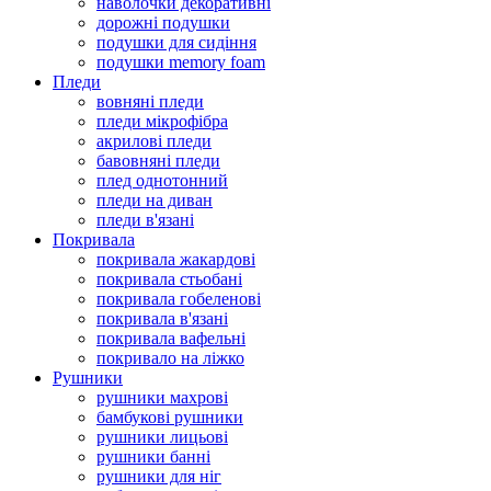
наволочки декоративні
дорожні подушки
подушки для сидіння
подушки memory foam
Пледи
вовняні пледи
пледи мікрофібра
акрилові пледи
бавовняні пледи
плед однотонний
пледи на диван
пледи в'язані
Покривала
покривала жакардові
покривала стьобані
покривала гобеленові
покривала в'язані
покривала вафельні
покривало на ліжко
Рушники
рушники махрові
бамбукові рушники
рушники лицьові
рушники банні
рушники для ніг