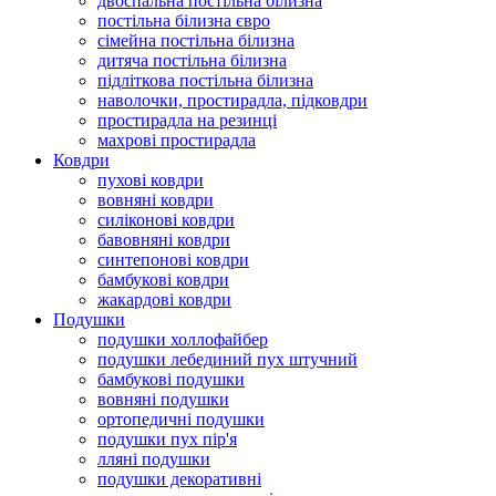
двоспальна постільна білизна
постільна білизна євро
сімейна постільна білизна
дитяча постільна білизна
підліткова постільна білизна
наволочки, простирадла, підковдри
простирадла на резинці
махрові простирадла
Ковдри
пухові ковдри
вовняні ковдри
силіконові ковдри
бавовняні ковдри
синтепонові ковдри
бамбукові ковдри
жакардові ковдри
Подушки
подушки холлофайбер
подушки лебединий пух штучний
бамбукові подушки
вовняні подушки
ортопедичні подушки
подушки пух пір'я
лляні подушки
подушки декоративні