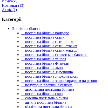
у смужку
Новинки
(13)
Акція
(1)
Категорії
Постільна білизна
постільна білизна ранфорс
постільна білизна сатин
постільна білизна сатин люкс
постільна білизна сатин страйп
постільна білизна сатин жакард
постільна білизна єгипетська бавовна
постільна білизна тенсел
постільна білизна фланель
постільна білизна льон
постільна білизна Туреччина
постільна білизна з покривалом
постільна білизна з простирадлом на резинці
полуторна постільна білизна
двоспальна постільна білизна
постільна білизна євро
сімейна постільна білизна
дитяча постільна білизна
підліткова постільна білизна