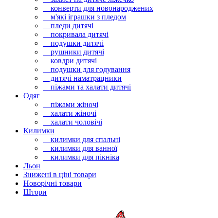
конверти для новонароджених
м'які іграшки з пледом
пледи дитячі
покривала дитячі
подушки дитячі
рушники дитячі
ковдри дитячі
подушки для годування
дитячі наматрацники
піжами та халати дитячі
Одяг
піжами жіночі
халати жіночі
халати чоловічі
Килимки
килимки для спальні
килимки для ванної
килимки для пікніка
Льон
Знижені в ціні товари
Новорічні товари
Штори