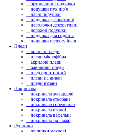
ортопедичні подушки
подушки пух пір'я
лляні подушки
подушки декоративні
наволочки декоративні
дорожні подушки
подушки для сидіння
подушки memory foam
Пледи
вовняні пледи
пледи мікрофібра
акрилові пледи
бавовняні пледи
плед однотонний
пледи на диван
пледи в'язані
Покривала
покривала жакардові
покривала стьобані
покривала гобеленові
покривала в'язані
покривала вафельні
покривало на ліжко
Рушники
рушники махрові