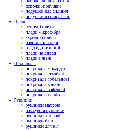
наволочки декоративні
дорожні подушки
подушки для сидіння
подушки memory foam
Пледи
вовняні пледи
пледи мікрофібра
акрилові пледи
бавовняні пледи
плед однотонний
пледи на диван
пледи в'язані
Покривала
покривала жакардові
покривала стьобані
покривала гобеленові
покривала в'язані
покривала вафельні
покривало на ліжко
Рушники
рушники махрові
бамбукові рушники
рушники лицьові
рушники банні
рушники для ніг