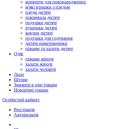
конверти для новонароджених
м'які іграшки з пледом
пледи дитячі
покривала дитячі
подушки дитячі
рушники дитячі
ковдри дитячі
подушки для годування
дитячі наматрацники
піжами та халати дитячі
Одяг
піжами жіночі
халати жіночі
халати чоловічі
Льон
Штори
Знижені в ціні товари
Новорічні товари
Особистий кабінет
Реєстрація
Авторизація