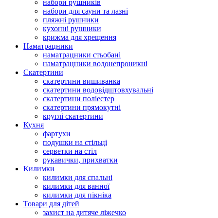
набори рушників
набори для сауни та лазні
пляжні рушники
кухонні рушники
крижма для хрещення
Наматрацники
наматрацники стьобані
наматрацники водонепроникні
Скатертини
скатертини вишиванка
скатертини водовідштовхувальні
скатертини поліестер
скатертини прямокутні
круглі скатертини
Кухня
фартухи
подушки на стільці
серветки на стіл
рукавички, прихватки
Килимки
килимки для спальні
килимки для ванної
килимки для пікніка
Товари для дітей
захист на дитяче ліжечко