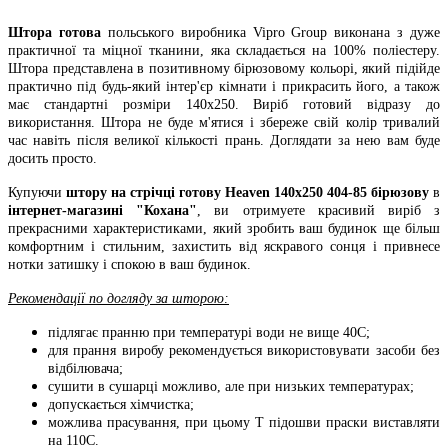
Штора готова
польського виробника Vipro Group виконана з дуже
практичної та міцної тканини, яка складається на 100% поліестеру.
Штора представлена ​​в позитивному бірюзовому кольорі, який підійде
практично під будь-який інтер'єр кімнати і прикрасить його, а також
має стандартні розміри 140х250. Виріб готовий відразу до
використання. Штора не буде м'ятися і збереже свій колір тривалий
час навіть після великої кількості прань. Доглядати за нею вам буде
досить просто.
Купуючи
штору на стрічці готову Heaven 140х250 404-85 бірюзову
в
інтернет-магазині "Кохана"
, ви отримуете красивий виріб з
прекрасними характеристиками, який зробить ваш будинок ще більш
комфортним і стильним, захистить від яскравого сонця і привнесе
нотки затишку і спокою в ваш будинок.
Рекомендації по догляду за шторою:
підлягає пранню при температурі води не вище 40С;
для прання виробу рекомендується використовувати засоби без
відбілювача;
сушити в сушарці можливо, але при низьких температурах;
допускається хімчистка;
можлива прасування, при цьому Т підошви праски виставляти
на 110С.