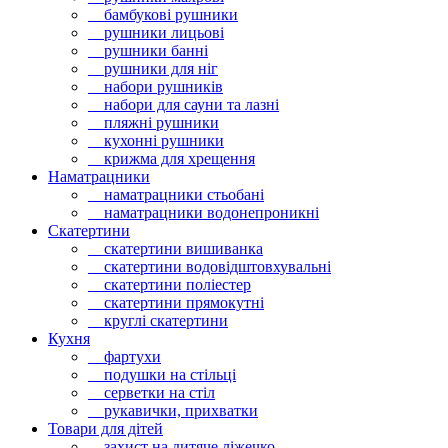
бамбукові рушники
рушники лицьові
рушники банні
рушники для ніг
набори рушників
набори для сауни та лазні
пляжні рушники
кухонні рушники
крижма для хрещення
Наматрацники
наматрацники стьобані
наматрацники водонепроникні
Скатертини
скатертини вишиванка
скатертини водовідштовхувальні
скатертини поліестер
скатертини прямокутні
круглі скатертини
Кухня
фартухи
подушки на стільці
серветки на стіл
рукавички, прихватки
Товари для дітей
захист на дитяче ліжечко