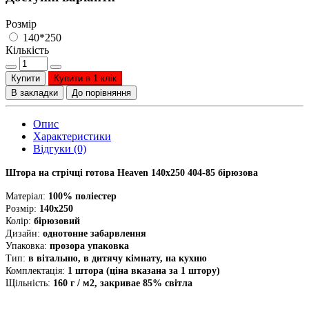
Розмір
140*250
Кількість
Купити
Купити в 1 клік
В закладки
До порівняння
Опис
Характеристики
Відгуки (0)
Штора на стрічці готова Heaven 140х250 404-85 бірюзова
Матеріал:
100% поліестер
Розмір:
140х250
Колір:
бірюзовий
Дизайн:
однотонне забарвлення
Упаковка:
прозора упаковка
Тип:
в вітальню, в дитячу кімнату, на кухню
Комплектація:
1 штора (ціна вказана за 1 штору)
Щільність:
160 г / м2, закривае 85% світла