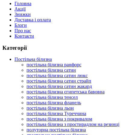
Головна
Акції
Знижки
Доставка і оплата
Блоги
Про нас
Контакти
Категорії
Постільна білизна
постільна білизна ранфорс
постільна білизна сатин
постільна білизна сатин люкс
постільна білизна сатин страйп
постільна білизна сатин жакард
постільна білизна єгипетська бавовна
постільна білизна тенсел
постільна білизна фланель
постільна білизна льон
постільна білизна Туреччина
постільна білизна з покривалом
постільна білизна з простирадлом на резинці
полуторна постільна білизна