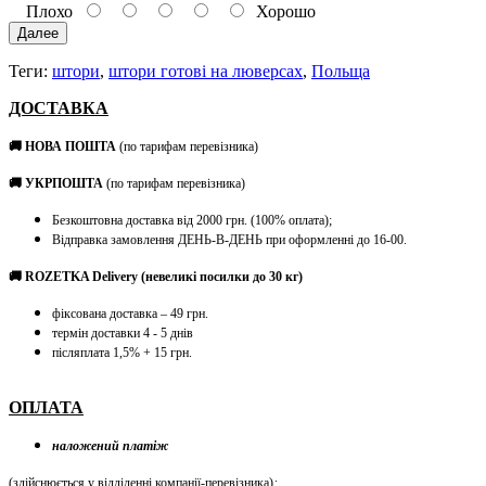
Плохо
Хорошо
Далее
Теги:
штори
,
штори готові на люверсах
,
Польща
ДОСТАВКА
🚚 НОВА ПОШТА
(по тарифам перевізника)
🚚 УКРПОШТА
(по тарифам перевізника)
Безкоштовна доставка від 2000 грн. (100% оплата);
Відправка замовлення ДЕНЬ-В-ДЕНЬ при оформленні до 16-00.
🚚 ROZETKA Delivery (невеликі посилки до 30 кг)
фіксована доставка – 49 грн.
термін доставки 4 - 5 днів
післяплата 1,5% + 15 грн.
ОПЛАТА
наложений платіж
(здійснюється у відділенні компанії-перевізника)
;