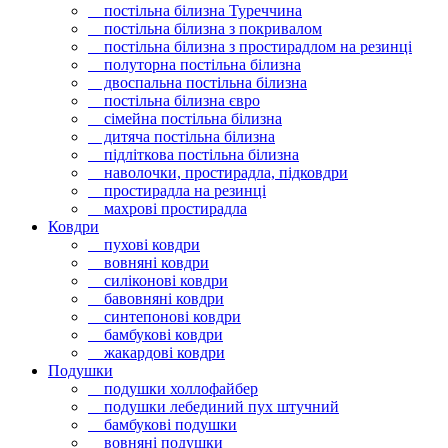
постільна білизна Туреччина
постільна білизна з покривалом
постільна білизна з простирадлом на резинці
полуторна постільна білизна
двоспальна постільна білизна
постільна білизна євро
сімейна постільна білизна
дитяча постільна білизна
підліткова постільна білизна
наволочки, простирадла, підковдри
простирадла на резинці
махрові простирадла
Ковдри
пухові ковдри
вовняні ковдри
силіконові ковдри
бавовняні ковдри
синтепонові ковдри
бамбукові ковдри
жакардові ковдри
Подушки
подушки холлофайбер
подушки лебединий пух штучний
бамбукові подушки
вовняні подушки