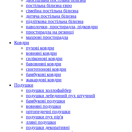
двоспальна постільна білизна
постільна білизна євро
сімейна постільна білизна
дитяча постільна білизна
підліткова постільна білизна
наволочки, простирадла, підковдри
простирадла на резинці
махрові простирадла
Ковдри
пухові ковдри
вовняні ковдри
силіконові ковдри
бавовняні ковдри
синтепонові ковдри
бамбукові ковдри
жакардові ковдри
Подушки
подушки холлофайбер
подушки лебединий пух штучний
бамбукові подушки
вовняні подушки
ортопедичні подушки
подушки пух пір'я
лляні подушки
подушки декоративні