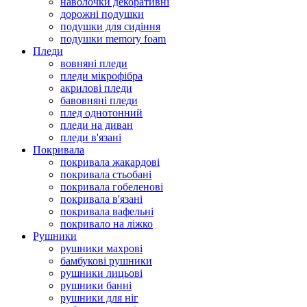
наволочки декоративні
дорожні подушки
подушки для сидіння
подушки memory foam
Пледи
вовняні пледи
пледи мікрофібра
акрилові пледи
бавовняні пледи
плед однотонний
пледи на диван
пледи в'язані
Покривала
покривала жакардові
покривала стьобані
покривала гобеленові
покривала в'язані
покривала вафельні
покривало на ліжко
Рушники
рушники махрові
бамбукові рушники
рушники лицьові
рушники банні
рушники для ніг