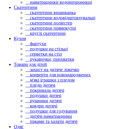
наматрацники водонепроникні
Скатертини
скатертини вишиванка
скатертини водовідштовхувальні
скатертини поліестер
скатертини прямокутні
круглі скатертини
Кухня
фартухи
подушки на стільці
серветки на стіл
рукавички, прихватки
Товари для дітей
захист на дитяче ліжечко
конверти для новонароджених
м'які іграшки з пледом
пледи дитячі
покривала дитячі
подушки дитячі
рушники дитячі
ковдри дитячі
подушки для годування
дитячі наматрацники
піжами та халати дитячі
Одяг