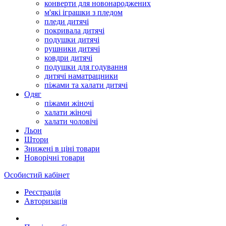
конверти для новонароджених
м'які іграшки з пледом
пледи дитячі
покривала дитячі
подушки дитячі
рушники дитячі
ковдри дитячі
подушки для годування
дитячі наматрацники
піжами та халати дитячі
Одяг
піжами жіночі
халати жіночі
халати чоловічі
Льон
Штори
Знижені в ціні товари
Новорічні товари
Особистий кабінет
Реєстрація
Авторизація