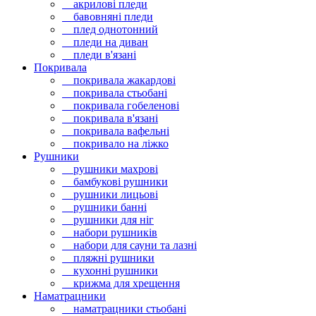
акрилові пледи
бавовняні пледи
плед однотонний
пледи на диван
пледи в'язані
Покривала
покривала жакардові
покривала стьобані
покривала гобеленові
покривала в'язані
покривала вафельні
покривало на ліжко
Рушники
рушники махрові
бамбукові рушники
рушники лицьові
рушники банні
рушники для ніг
набори рушників
набори для сауни та лазні
пляжні рушники
кухонні рушники
крижма для хрещення
Наматрацники
наматрацники стьобані