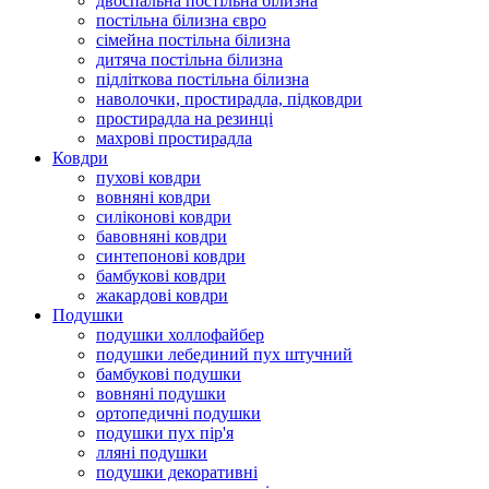
двоспальна постільна білизна
постільна білизна євро
сімейна постільна білизна
дитяча постільна білизна
підліткова постільна білизна
наволочки, простирадла, підковдри
простирадла на резинці
махрові простирадла
Ковдри
пухові ковдри
вовняні ковдри
силіконові ковдри
бавовняні ковдри
синтепонові ковдри
бамбукові ковдри
жакардові ковдри
Подушки
подушки холлофайбер
подушки лебединий пух штучний
бамбукові подушки
вовняні подушки
ортопедичні подушки
подушки пух пір'я
лляні подушки
подушки декоративні