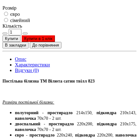
Розмір
євро
сімейний
Кількість
Купити
Купити в 1 клік
В закладки
До порівняння
Опис
Характеристики
Відгуки (0)
Постільна білизна ТМ Вілюта сатин твілл 823
Розміри постільної білизни:
полуторний
-
простирадло
214х150,
підковдра
210х143,
наволочка
70х70 - 2 шт.
двоспальний
-
простирадло
220х200,
підковдра
210х175,
наволочка
70х70 - 2 шт.
євро
-
простирадло
220х240,
підковдра
220х200,
наволочка