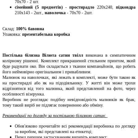
70х70 - 2 шт.
сімейний (5 предметів)
-
простирадло
220х240,
підковдра
210х143 - 2шт.,
наволочка
- 70х70 - 2шт.
Склад:
100% бавовна
Упаковка:
презентабельна коробка
Постільна білизна Вілюта сатин твілл
виконана в симпатичним
колірному рішенні. Комплект прикрашений стильним принтом, який
буде радувати око. Він складається з тканин компаньйонів, що робить
його неймовірно оригінальним і привабливим.
Малюнок на наволочках, які лежать в комплекті, може бути такою як
на простирадлі або як на підодіяльнику. У житті він може трохи
відрізнятися від того малюнка, який представлений на фото, через
особливості візерунка.
Виробник не розглядає подібну невідповідність малюнків як брак,
тому такий виріб не підлягає поверненню або обміну.
Рекомендації по догляду за постільною білизною сатин:
Обов'язково прочитайте всі рекомендації виробника по догляду
за виробом, які представлені на етикетці;
Перед першим застосуванням виперіть комплект;