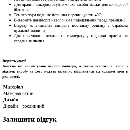
Для прання використовуйте миючі засоби тільки для кольорової
білизни;
Температура води не повинна перевищувати 40С;
Виверніть навиворіт наволочки і підодіяльник перед пранням;
Відразу ж виймайте випрану постільну білизну з барабана
пральної машини;
Для прасування встановіть температуру підошви праски на
середнє значення.
Зверніть увагу!
Залежно від налаштувань вашого монітора, а також освітлення, колір і
відтінок виробу на фото можуть незначно відрізнятися від колірної гами в
реальності.
Матеріал
Матеріал
сатин
Дизайн
Дизайн
рослинний
Залишити відгук