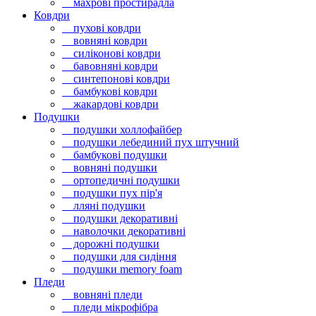
махрові простирадла
Ковдри
пухові ковдри
вовняні ковдри
силіконові ковдри
бавовняні ковдри
синтепонові ковдри
бамбукові ковдри
жакардові ковдри
Подушки
подушки холлофайбер
подушки лебединий пух штучний
бамбукові подушки
вовняні подушки
ортопедичні подушки
подушки пух пір'я
лляні подушки
подушки декоративні
наволочки декоративні
дорожні подушки
подушки для сидіння
подушки memory foam
Пледи
вовняні пледи
пледи мікрофібра