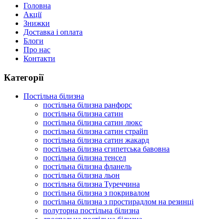
Головна
Акції
Знижки
Доставка і оплата
Блоги
Про нас
Контакти
Категорії
Постільна білизна
постільна білизна ранфорс
постільна білизна сатин
постільна білизна сатин люкс
постільна білизна сатин страйп
постільна білизна сатин жакард
постільна білизна єгипетська бавовна
постільна білизна тенсел
постільна білизна фланель
постільна білизна льон
постільна білизна Туреччина
постільна білизна з покривалом
постільна білизна з простирадлом на резинці
полуторна постільна білизна