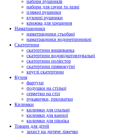
набори рушників
набори для сауни та лазні
пляжні рушники
кухонні рушники
крижма для хрещення
Наматрацники
наматрацники стьобані
наматрацники водонепроникні
Скатертини
скатертини вишиванка
скатертини водовідштовхувальні
скатертини поліестер
скатертини прямокутні
круглі скатертини
Кухня
фартухи
подушки на стільці
серветки на стіл
рукавички, прихватки
Килимки
килимки для спальні
килимки для ванної
килимки для пікніка
Товари для дітей
захист на дитяче ліжечко