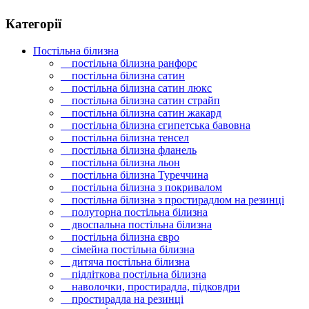
Категорії
Постільна білизна
постільна білизна ранфорс
постільна білизна сатин
постільна білизна сатин люкс
постільна білизна сатин страйп
постільна білизна сатин жакард
постільна білизна єгипетська бавовна
постільна білизна тенсел
постільна білизна фланель
постільна білизна льон
постільна білизна Туреччина
постільна білизна з покривалом
постільна білизна з простирадлом на резинці
полуторна постільна білизна
двоспальна постільна білизна
постільна білизна євро
сімейна постільна білизна
дитяча постільна білизна
підліткова постільна білизна
наволочки, простирадла, підковдри
простирадла на резинці