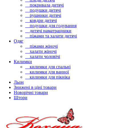
покривала дитячі
подушки дитячі
рушники дитячі
ковдри дитячі
подушки для годування
дитячі наматрацники
піжами та халати дитячі
Одяг
піжами жіночі
халати жіночі
халати чоловічі
Килимки
килимки для спальні
килимки для ванної
килимки для пікніка
Льон
Знижені в ціні товари
Новорічні товари
Штори