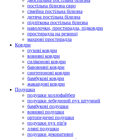
двоспальна постільна білизна
постільна білизна євро
сімейна постільна білизна
дитяча постільна білизна
підліткова постільна білизна
наволочки, простирадла, підковдри
простирадла на резинці
махрові простирадла
Ковдри
пухові ковдри
вовняні ковдри
силіконові ковдри
бавовняні ковдри
синтепонові ковдри
бамбукові ковдри
жакардові ковдри
Подушки
подушки холлофайбер
подушки лебединий пух штучний
бамбукові подушки
вовняні подушки
ортопедичні подушки
подушки пух пір'я
лляні подушки
подушки декоративні