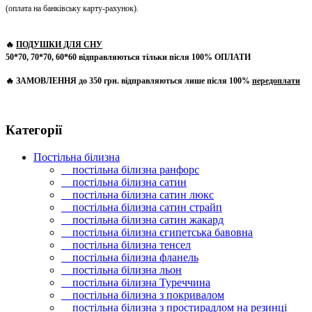
(оплата на банківську карту-рахунок)
.
🔥
ПОДУШКИ ДЛЯ СНУ
50*70, 70*70, 60*60 відправляються тільки після 100% ОПЛАТИ
🔥 ЗАМОВЛЕННЯ до 350 грн. відправляються лише після 100%
передоплати
Категорії
Постільна білизна
постільна білизна ранфорс
постільна білизна сатин
постільна білизна сатин люкс
постільна білизна сатин страйп
постільна білизна сатин жакард
постільна білизна єгипетська бавовна
постільна білизна тенсел
постільна білизна фланель
постільна білизна льон
постільна білизна Туреччина
постільна білизна з покривалом
постільна білизна з простирадлом на резинці