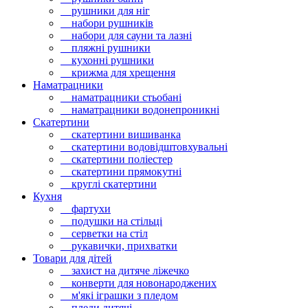
рушники для ніг
набори рушників
набори для сауни та лазні
пляжні рушники
кухонні рушники
крижма для хрещення
Наматрацники
наматрацники стьобані
наматрацники водонепроникні
Скатертини
скатертини вишиванка
скатертини водовідштовхувальні
скатертини поліестер
скатертини прямокутні
круглі скатертини
Кухня
фартухи
подушки на стільці
серветки на стіл
рукавички, прихватки
Товари для дітей
захист на дитяче ліжечко
конверти для новонароджених
м'які іграшки з пледом
пледи дитячі