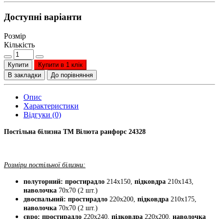
Доступні варіанти
Розмір
Кількість
Купити
Купити в 1 клік
В закладки
До порівняння
Опис
Характеристики
Відгуки (0)
Постільна білизна ТМ Вілюта ранфорс 24328
Розміри постільної білизни:
полуторний: простирадло
214х150,
підковдра
210х143,
наволочка
70х70 (2 шт.)
двоспальний: простирадло
220х200,
підковдра
210х175,
наволочка
70х70 (2 шт.)
євро: простирадло
220х240,
підковдра
220х200,
наволочка