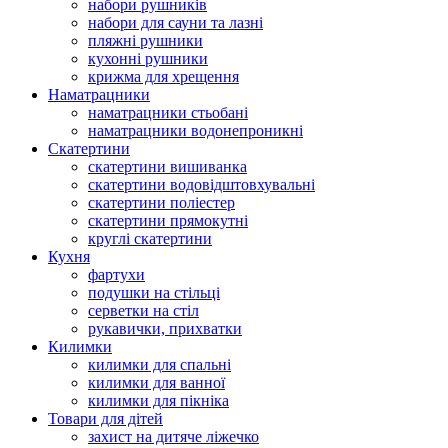
набори рушників
набори для сауни та лазні
пляжні рушники
кухонні рушники
крижма для хрещення
Наматрацники
наматрацники стьобані
наматрацники водонепроникні
Скатертини
скатертини вишиванка
скатертини водовідштовхувальні
скатертини поліестер
скатертини прямокутні
круглі скатертини
Кухня
фартухи
подушки на стільці
серветки на стіл
рукавички, прихватки
Килимки
килимки для спальні
килимки для ванної
килимки для пікніка
Товари для дітей
захист на дитяче ліжечко