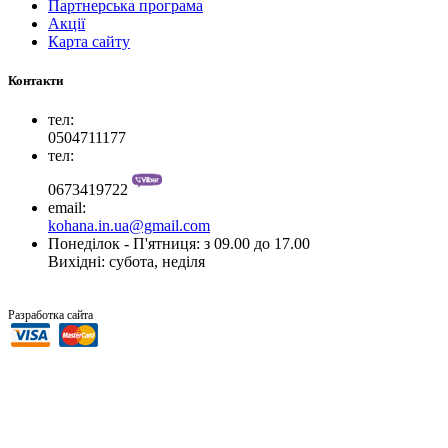
Партнерська програма
Акції
Карта сайту
Контакти
тел:
0504711177
тел:
0673419722
email:
kohana.in.ua@gmail.com
Понеділок - П'ятниця: з 09.00 до 17.00
Вихідні: субота, неділя
“SiTer.In.Ua”
Разработка сайта