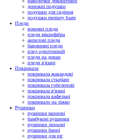
наволочки декоративні
дорожні подушки
подушки для сидіння
подушки memory foam
Пледи
вовняні пледи
пледи мікрофібра
акрилові пледи
бавовняні пледи
плед однотонний
пледи на диван
пледи в'язані
Покривала
покривала жакардові
покривала стьобані
покривала гобеленові
покривала в'язані
покривала вафельні
покривало на ліжко
Рушники
рушники махрові
бамбукові рушники
рушники лицьові
рушники банні
рушники для ніг