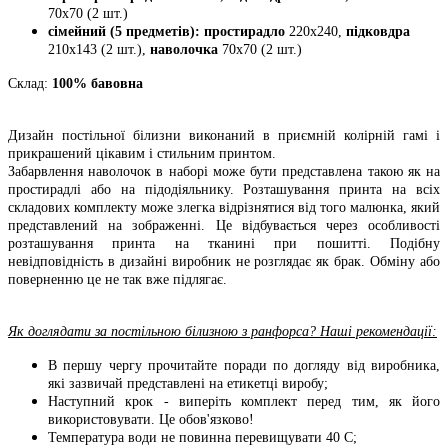
70х70 (2 шт.)
сімейний (5 предметів): простирадло
220х240,
підковдра
210х143 (2 шт.),
наволочка
70х70 (2 шт.)
Склад:
100% бавовна
Дизайн постільної білизни виконаний в приємній колірній гамі і
прикрашений цікавим і стильним принтом.
Забарвлення наволочок в наборі може бути представлена такою як на
простирадлі або на підодіяльнику. Розташування принта на всіх
складових комплекту може злегка відрізнятися від того малюнка, який
представлений на зображенні. Це відбувається через особливості
розташування принта на тканині при пошитті. Подібну
невідповідність в дизайні виробник не розглядає як брак. Обміну або
поверненню це не так вже підлягає.
Як доглядати за постільною білизною з ранфорса? Наші рекомендації:
В першу чергу прочитайте поради по догляду від виробника,
які зазвичай представлені на етикетці виробу;
Наступний крок - виперіть комплект перед тим, як його
використовувати. Це обов'язково!
Температура води не повинна перевищувати 40 С;