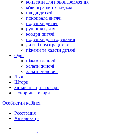
конверти для новонароджених
м'які іграшки з пледом
пледи дитячі
покривала дитячі
подушки дитячі
рушники дитячі
ковдри дитячі
подушки для годування
дитячі наматрацники
піжами та халати дитячі
Одяг
піжами жіночі
халати жіночі
халати чоловічі
Льон
Штори
Знижені в ціні товари
Новорічні товари
Особистий кабінет
Реєстрація
Авторизація