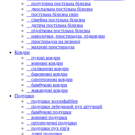
полуторна постільна білизна
двоспальна постільна білизна
постільна білизна євро
сімейна постільна білизна
дитяча постільна білизна
підліткова постільна білизна
наволочки, простирадла, підковдри
простирадла на резинці
махрові простирадла
Ковдри
пухові ковдри
вовняні ковдри
силіконові ковдри
бавовняні ковдри
синтепонові ковдри
бамбукові ковдри
жакардові ковдри
Подушки
подушки холлофайбер
подушки лебединий пух штучний
бамбукові подушки
вовняні подушки
ортопедичні подушки
подушки пух пір'я
лляні подушки