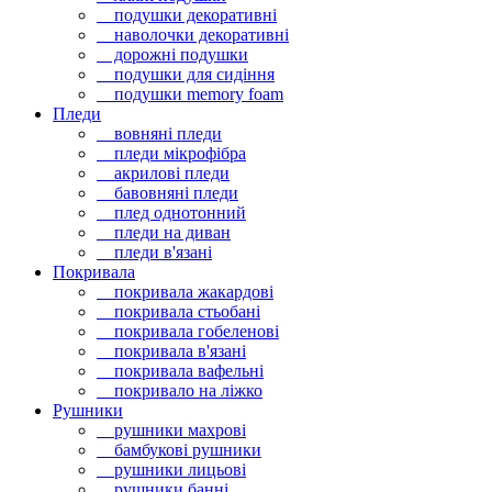
подушки декоративні
наволочки декоративні
дорожні подушки
подушки для сидіння
подушки memory foam
Пледи
вовняні пледи
пледи мікрофібра
акрилові пледи
бавовняні пледи
плед однотонний
пледи на диван
пледи в'язані
Покривала
покривала жакардові
покривала стьобані
покривала гобеленові
покривала в'язані
покривала вафельні
покривало на ліжко
Рушники
рушники махрові
бамбукові рушники
рушники лицьові
рушники банні