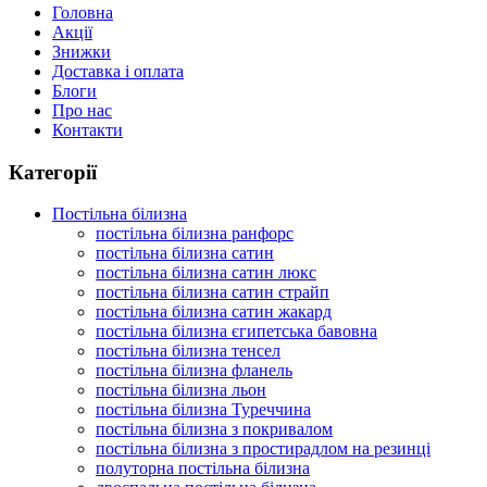
Головна
Акції
Знижки
Доставка і оплата
Блоги
Про нас
Контакти
Категорії
Постільна білизна
постільна білизна ранфорс
постільна білизна сатин
постільна білизна сатин люкс
постільна білизна сатин страйп
постільна білизна сатин жакард
постільна білизна єгипетська бавовна
постільна білизна тенсел
постільна білизна фланель
постільна білизна льон
постільна білизна Туреччина
постільна білизна з покривалом
постільна білизна з простирадлом на резинці
полуторна постільна білизна