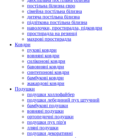
двоспальна постільна білизна
постільна білизна євро
сімейна постільна білизна
дитяча постільна білизна
підліткова постільна білизна
наволочки, простирадла, підковдри
простирадла на резинці
махрові простирадла
Ковдри
пухові ковдри
вовняні ковдри
силіконові ковдри
бавовняні ковдри
синтепонові ковдри
бамбукові ковдри
жакардові ковдри
Подушки
подушки холлофайбер
подушки лебединий пух штучний
бамбукові подушки
вовняні подушки
ортопедичні подушки
подушки пух пір'я
лляні подушки
подушки декоративні