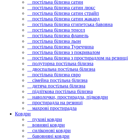
постільна білизна сатин
постільна білизна сатин люкс
постільна білизна сатин страйп
постільна білизна сатин жакард
постільна білизна єгипетська бавовна
постільна білизна тенсел
постільна білизна фланель
постільна білизна льон
постільна білизна Туреччина
постільна білизна з покривалом
постільна білизна з простирадлом на резинці
полуторна постільна білизна
двоспальна постільна білизна
постільна білизна євро
сімейна постільна білизна
дитяча постільна білизна
підліткова постільна білизна
наволочки, простирадла, підковдри
простирадла на резинці
махрові простирадла
Ковдри
пухові ковдри
вовняні ковдри
силіконові ковдри
бавовняні ковдри