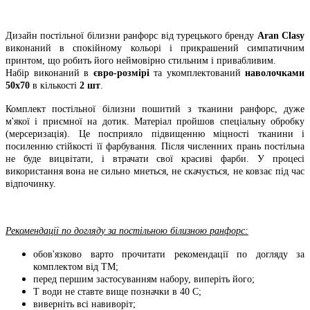
Дизайн постільної білизни ранфорс від турецького бренду
Aran Clasy
виконаний в спокійному кольорі і прикрашений симпатичним
принтом, що робить його неймовірно стильним і привабливим.
Набір виконаний в
євро-розмірі
та укомплектований
наволочками
50х70
в кількості
2 шт
.
Комплект постільної білизни пошитий з тканини ранфорс, дуже
м'якої і приємної на дотик. Матеріал пройшов спеціальну обробку
(мерсеризація). Це посприяло підвищенню міцності тканини і
посиленню стійкості її фарбування. Після численних прань постільна
не буде вицвітати, і втрачати свої красиві фарби. У процесі
використання вона не сильно мнеться, не скачується, не ковзає під час
відпочинку.
Рекомендації по догляду за постільною білизною ранфорс:
обов'язково варто прочитати рекомендації по догляду за
комплектом від ТМ;
перед першим застосуванням набору, виперіть його;
Т води не ставте вище позначки в 40 С;
виверніть всі навиворіт;