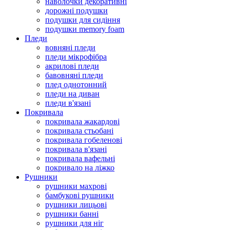
наволочки декоративні
дорожні подушки
подушки для сидіння
подушки memory foam
Пледи
вовняні пледи
пледи мікрофібра
акрилові пледи
бавовняні пледи
плед однотонний
пледи на диван
пледи в'язані
Покривала
покривала жакардові
покривала стьобані
покривала гобеленові
покривала в'язані
покривала вафельні
покривало на ліжко
Рушники
рушники махрові
бамбукові рушники
рушники лицьові
рушники банні
рушники для ніг