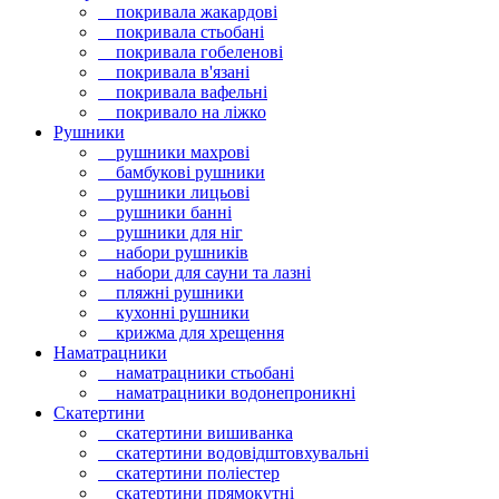
покривала жакардові
покривала стьобані
покривала гобеленові
покривала в'язані
покривала вафельні
покривало на ліжко
Рушники
рушники махрові
бамбукові рушники
рушники лицьові
рушники банні
рушники для ніг
набори рушників
набори для сауни та лазні
пляжні рушники
кухонні рушники
крижма для хрещення
Наматрацники
наматрацники стьобані
наматрацники водонепроникні
Скатертини
скатертини вишиванка
скатертини водовідштовхувальні
скатертини поліестер
скатертини прямокутні