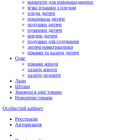
конверти для новонароджених
м'які іграшки з пледом
пледи дитячі
покривала дитячі
подушки дитячі
рушники дитячі
ковдри дитячі
подушки для годування
дитячі наматрацники
піжами та халати дитячі
Одяг
піжами жіночі
халати жіночі
халати чоловічі
Льон
Штори
Знижені в ціні товари
Новорічні товари
Особистий кабінет
Реєстрація
Авторизація