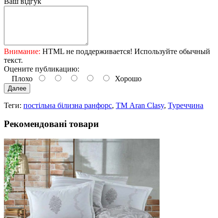
Ваш відгук
Внимание:
HTML не поддерживается! Используйте обычный
текст.
Оцените публикацию:
Плохо
Хорошо
Далее
Теги:
постільна білизна ранфорс
,
ТМ Aran Clasy
,
Туреччина
Рекомендовані товари