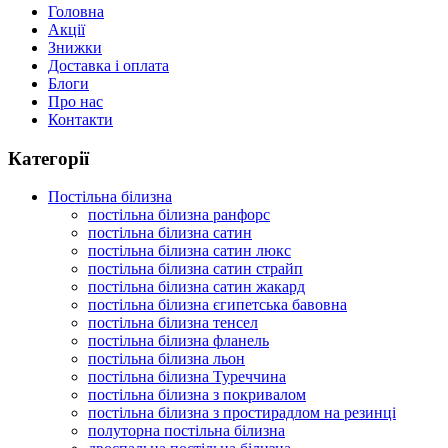
Головна
Акції
Знижки
Доставка і оплата
Блоги
Про нас
Контакти
Категорії
Постільна білизна
постільна білизна ранфорс
постільна білизна сатин
постільна білизна сатин люкс
постільна білизна сатин страйп
постільна білизна сатин жакард
постільна білизна єгипетська бавовна
постільна білизна тенсел
постільна білизна фланель
постільна білизна льон
постільна білизна Туреччина
постільна білизна з покривалом
постільна білизна з простирадлом на резинці
полуторна постільна білизна