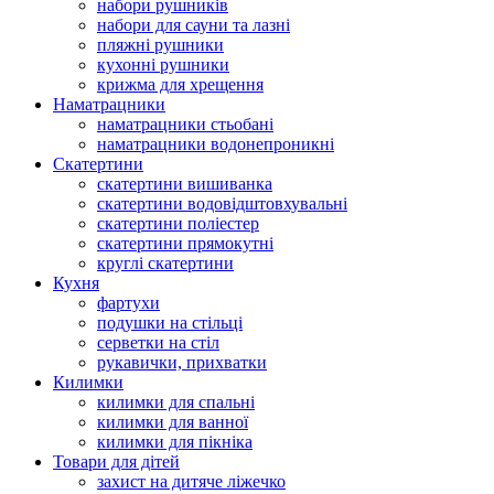
набори рушників
набори для сауни та лазні
пляжні рушники
кухонні рушники
крижма для хрещення
Наматрацники
наматрацники стьобані
наматрацники водонепроникні
Скатертини
скатертини вишиванка
скатертини водовідштовхувальні
скатертини поліестер
скатертини прямокутні
круглі скатертини
Кухня
фартухи
подушки на стільці
серветки на стіл
рукавички, прихватки
Килимки
килимки для спальні
килимки для ванної
килимки для пікніка
Товари для дітей
захист на дитяче ліжечко