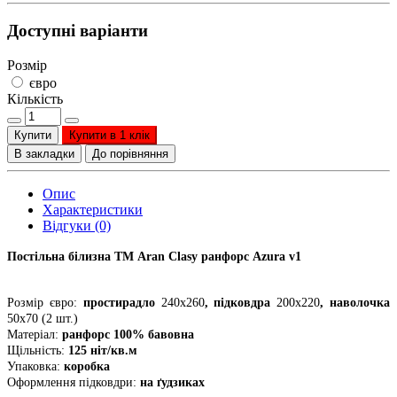
Доступні варіанти
Розмір
євро
Кількість
Купити
Купити в 1 клік
В закладки
До порівняння
Опис
Характеристики
Відгуки (0)
Постільна білизна ТМ Aran Clasy ранфорс Azura v1
Розмір євро:
простирадло
240х260
, підковдра
200х220
, наволочка
50х70 (2 шт.)
Матеріал:
ранфорс 100% бавовна
Щільність:
125 ніт/кв.м
Упаковка:
коробка
Оформлення підковдри:
на ґудзиках