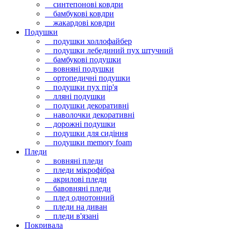
синтепонові ковдри
бамбукові ковдри
жакардові ковдри
Подушки
подушки холлофайбер
подушки лебединий пух штучний
бамбукові подушки
вовняні подушки
ортопедичні подушки
подушки пух пір'я
лляні подушки
подушки декоративні
наволочки декоративні
дорожні подушки
подушки для сидіння
подушки memory foam
Пледи
вовняні пледи
пледи мікрофібра
акрилові пледи
бавовняні пледи
плед однотонний
пледи на диван
пледи в'язані
Покривала