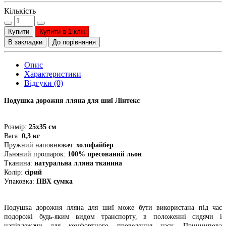
Кількість
Купити
Купити в 1 клік
В закладки
До порівняння
Опис
Характеристики
Відгуки (0)
Подушка дорожня лляна для шиї Лінтекс
Розмір:
25х35 см
Вага:
0,3 кг
Пружний наповнювач:
холофайбер
Льняний прошарок:
100% пресований льон
Тканина:
натуральна лляна тканина
Колір:
сірий
Упаковка:
ПВХ сумка
Подушка дорожня лляна для шиї може бути використана під час
подорожі будь-яким видом транспорту, в положенні сидячи і
напівлежачи для комфортного проведення часу. Принципова