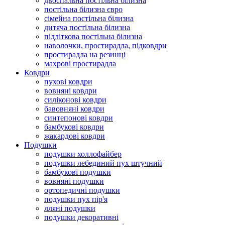
двоспальна постільна білизна
постільна білизна євро
сімейна постільна білизна
дитяча постільна білизна
підліткова постільна білизна
наволочки, простирадла, підковдри
простирадла на резинці
махрові простирадла
Ковдри
пухові ковдри
вовняні ковдри
силіконові ковдри
бавовняні ковдри
синтепонові ковдри
бамбукові ковдри
жакардові ковдри
Подушки
подушки холлофайбер
подушки лебединий пух штучний
бамбукові подушки
вовняні подушки
ортопедичні подушки
подушки пух пір'я
лляні подушки
подушки декоративні