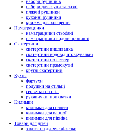
набори рушників
набори для сауни та лазні
пляжні рушники
кухонні рушники
крижма для хрещення
Наматрацники
наматрацники стьобані
наматрацники водонепроникні
Скатертини
скатертини вишиванка
скатертини водовідштовхувальні
скатертини поліестер
скатертини прямокутні
круглі скатертини
Кухня
фартухи
подушки на стільці
серветки на стіл
рукавички, прихватки
Килимки
килимки для спальні
килимки для ванної
килимки для пікніка
Товари для дітей
захист на дитяче ліжечко