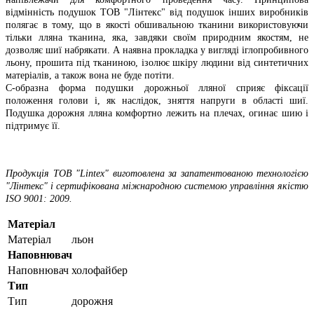
відмінність подушок ТОВ "Лінтекс" від подушок інших виробників
полягає в тому, що в якості обшивальною тканини використовуючи
тільки лляна тканина, яка, завдяки своїм природним якостям, не
дозволяє шиї набрякати. А наявна прокладка у вигляді іглопробивного
льону, прошита під тканиною, ізолює шкіру людини від синтетичних
матеріалів, а також вона не буде потіти.
С-образна форма подушки дорожньої лляної сприяє фіксації
положення голови і, як наслідок, зняття напруги в області шиї.
Подушка дорожня лляна комфортно лежить на плечах, огинає шию і
підтримує її.
Продукція ТОВ "Lintex" виготовлена ​​за запатентованою технологією
"Лінтекс" і сертифікована міжнародною системою управління якістю
ISO 9001: 2009.
Матеріал
Матеріал
льон
Наповнювач
Наповнювач
холофайбер
Тип
Тип
дорожня