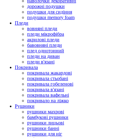
наволочки декоративні
дорожні подушки
подушки для сидіння
подушки memory foam
Пледи
вовняні пледи
пледи мікрофібра
акрилові пледи
бавовняні пледи
плед однотонний
пледи на диван
пледи в'язані
Покривала
покривала жакардові
покривала стьобані
покривала гобеленові
покривала в'язані
покривала вафельні
покривало на ліжко
Рушники
рушники махрові
бамбукові рушники
рушники лицьові
рушники банні
рушники для ніг