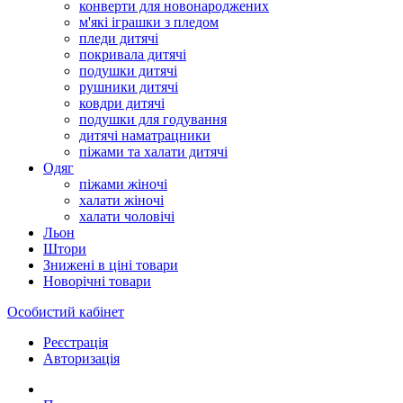
конверти для новонароджених
м'які іграшки з пледом
пледи дитячі
покривала дитячі
подушки дитячі
рушники дитячі
ковдри дитячі
подушки для годування
дитячі наматрацники
піжами та халати дитячі
Одяг
піжами жіночі
халати жіночі
халати чоловічі
Льон
Штори
Знижені в ціні товари
Новорічні товари
Особистий кабінет
Реєстрація
Авторизація