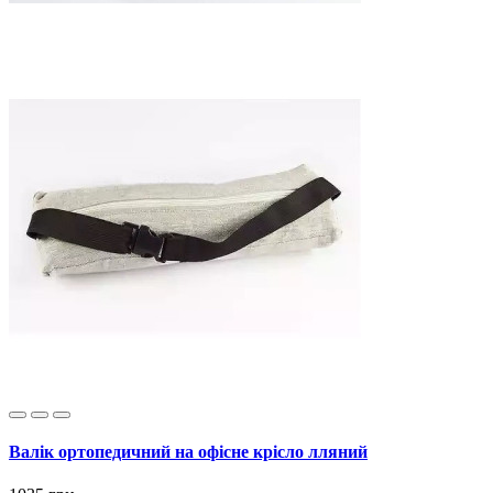
Валік ортопедичний на офісне крісло лляний