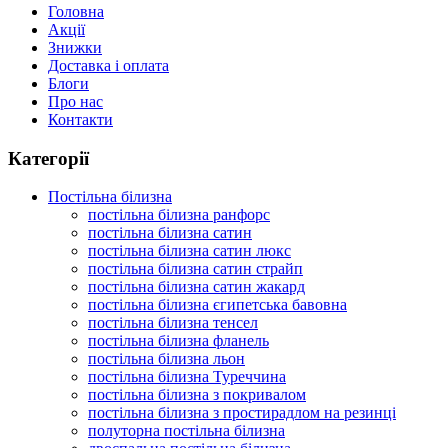
Головна
Акції
Знижки
Доставка і оплата
Блоги
Про нас
Контакти
Категорії
Постільна білизна
постільна білизна ранфорс
постільна білизна сатин
постільна білизна сатин люкс
постільна білизна сатин страйп
постільна білизна сатин жакард
постільна білизна єгипетська бавовна
постільна білизна тенсел
постільна білизна фланель
постільна білизна льон
постільна білизна Туреччина
постільна білизна з покривалом
постільна білизна з простирадлом на резинці
полуторна постільна білизна