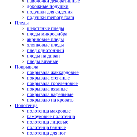
наволочки декоративные
дорожные подушки
подушки для сидения
подушки memory foam
Пледы
шерстяные пледы
пледы микрофибра
акриловые пледы
хлопковые пледы
плед однотонный
пледы на диван
пледы вязаные
Покрывала
покрывала жаккардовые
покрывала стеганые
покрывала гобеленовые
покрывала вязаные
покрывала вафельные
покрывало на кровать
Полотенца
полотенца махровые
бамбуковые полотенца
полотенца лицевые
полотенца банные
полотенца для ног