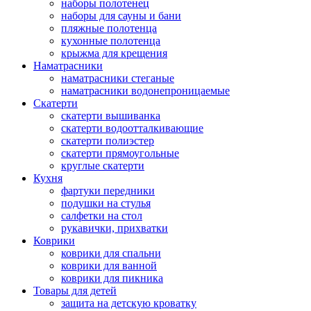
наборы полотенец
наборы для сауны и бани
пляжные полотенца
кухонные полотенца
крыжма для крещения
Наматрасники
наматрасники стеганые
наматрасники водонепроницаемые
Скатерти
скатерти вышиванка
скатерти водоотталкивающие
скатерти полиэстер
скатерти прямоугольные
круглые скатерти
Кухня
фартуки передники
подушки на стулья
салфетки на стол
рукавички, прихватки
Коврики
коврики для спальни
коврики для ванной
коврики для пикника
Товары для детей
защита на детскую кроватку