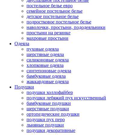
двуспальное постельное белье
постельное белье евро
семейное постельное белье
детское постельное белье
подростковое постельное белье
наволочки, простыни, пододеяльники
простыни на резинке
махровые простыни
Одеяла
пуховые одеяла
шерстяные одеяла
силиконовые одеяла
хлопковые одеяла
синтепоновые одеяла
бамбуковые одеяла
жаккардовые одеяла
Подушки
подушки холлофайбер
подушки лебяжий пух искусственный
бамбуковые подушки
шерстяные подушки
ортопедические подушки
подушки пух перо
льняные подушки
подушки декоративные