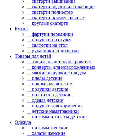
скатерти вышиванка
скатерти водоотталкивающие
скатерти полиэстер
скатерти прямоугольные
круглые скатерти
Кухня
фартуки передники
подушки на стулья
салфетки на стол
рукавички, прихватки
Товары для детей
защита на детскую кроватку
конверты для новорожденных
мягкие игрушки с пледом
пледы детские
покрывала детские
подушки детские
полотенца детские
одеяла детские
подушки для кормления
детские наматрасники
пижамы и халаты детские
Одежда
пижамы женские
халаты женские