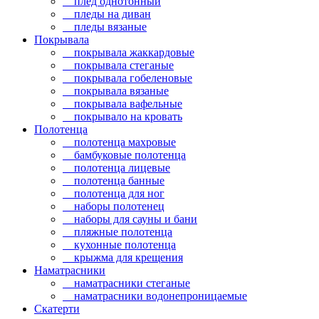
плед однотонный
пледы на диван
пледы вязаные
Покрывала
покрывала жаккардовые
покрывала стеганые
покрывала гобеленовые
покрывала вязаные
покрывала вафельные
покрывало на кровать
Полотенца
полотенца махровые
бамбуковые полотенца
полотенца лицевые
полотенца банные
полотенца для ног
наборы полотенец
наборы для сауны и бани
пляжные полотенца
кухонные полотенца
крыжма для крещения
Наматрасники
наматрасники стеганые
наматрасники водонепроницаемые
Скатерти