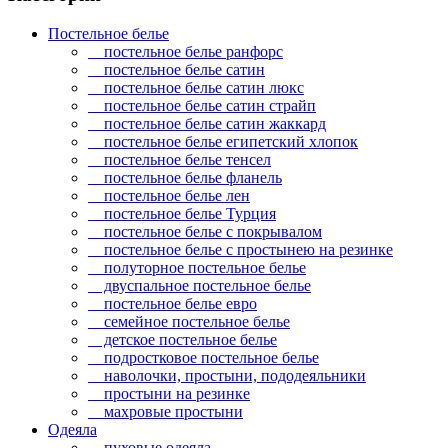
Постельное белье
постельное белье ранфорс
постельное белье сатин
постельное белье сатин люкс
постельное белье сатин страйп
постельное белье сатин жаккард
постельное белье египетский хлопок
постельное белье тенсел
постельное белье фланель
постельное белье лен
постельное белье Турция
постельное белье с покрывалом
постельное белье с простынею на резинке
полуторное постельное белье
двуспальное постельное белье
постельное белье евро
семейное постельное белье
детское постельное белье
подростковое постельное белье
наволочки, простыни, пододеяльники
простыни на резинке
махровые простыни
Одеяла
пуховые одеяла