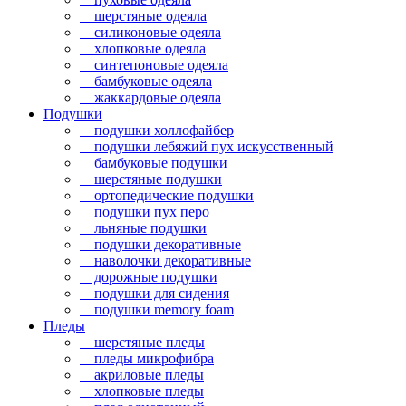
шерстяные одеяла
силиконовые одеяла
хлопковые одеяла
синтепоновые одеяла
бамбуковые одеяла
жаккардовые одеяла
Подушки
подушки холлофайбер
подушки лебяжий пух искусственный
бамбуковые подушки
шерстяные подушки
ортопедические подушки
подушки пух перо
льняные подушки
подушки декоративные
наволочки декоративные
дорожные подушки
подушки для сидения
подушки memory foam
Пледы
шерстяные пледы
пледы микрофибра
акриловые пледы
хлопковые пледы