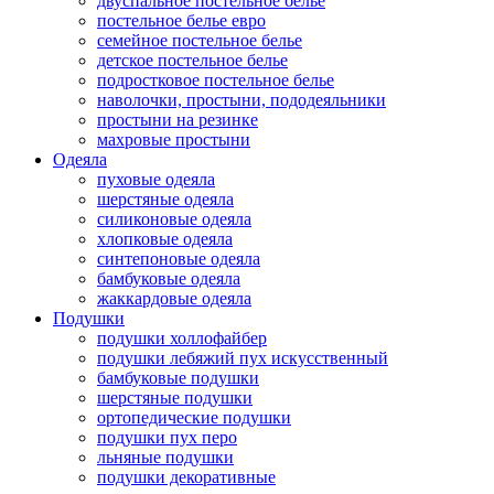
двуспальное постельное белье
постельное белье евро
семейное постельное белье
детское постельное белье
подростковое постельное белье
наволочки, простыни, пододеяльники
простыни на резинке
махровые простыни
Одеяла
пуховые одеяла
шерстяные одеяла
силиконовые одеяла
хлопковые одеяла
синтепоновые одеяла
бамбуковые одеяла
жаккардовые одеяла
Подушки
подушки холлофайбер
подушки лебяжий пух искусственный
бамбуковые подушки
шерстяные подушки
ортопедические подушки
подушки пух перо
льняные подушки
подушки декоративные