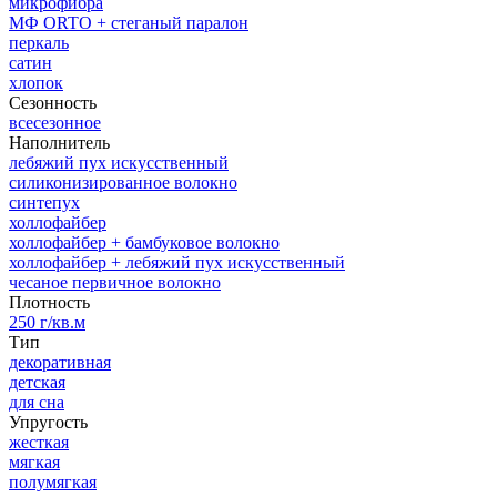
микрофибра
МФ ORTO + стеганый паралон
перкаль
сатин
хлопок
Сезонность
всесезонное
Наполнитель
лебяжий пух искусственный
силиконизированное волокно
синтепух
холлофайбер
холлофайбер + бамбуковое волокно
холлофайбер + лебяжий пух искусственный
чесаное первичное волокно
Плотность
250 г/кв.м
Тип
декоративная
детская
для сна
Упругость
жесткая
мягкая
полумягкая