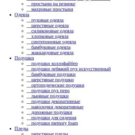
простыни на резинке
махровые простыни
Одеяла
пуховые одеяла
шерстяные одеяла
силиконовые одеяла
хлопковые одеяла
синтепоновые одеяла
бамбуковые одеяла
жаккардовые одеяла
Подушки
подушки холлофайбер
подушки лебяжий пух искусственный
бамбуковые подушки
шерстяные подушки
ортопедические подушки
подушки пух перо
льняные подушки
подушки декоративные
наволочки декоративные
дорожные подушки
подушки для сидения
подушки memory foam
Пледы
шерстяные пледы