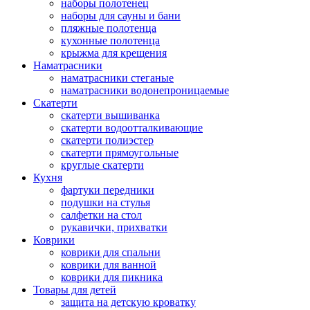
наборы полотенец
наборы для сауны и бани
пляжные полотенца
кухонные полотенца
крыжма для крещения
Наматрасники
наматрасники стеганые
наматрасники водонепроницаемые
Скатерти
скатерти вышиванка
скатерти водоотталкивающие
скатерти полиэстер
скатерти прямоугольные
круглые скатерти
Кухня
фартуки передники
подушки на стулья
салфетки на стол
рукавички, прихватки
Коврики
коврики для спальни
коврики для ванной
коврики для пикника
Товары для детей
защита на детскую кроватку