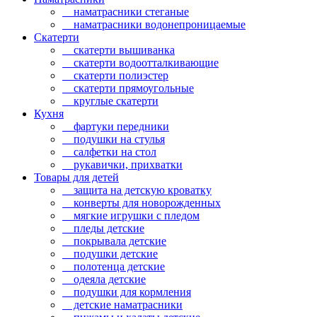
наматрасники стеганые
наматрасники водонепроницаемые
Скатерти
скатерти вышиванка
скатерти водоотталкивающие
скатерти полиэстер
скатерти прямоугольные
круглые скатерти
Кухня
фартуки передники
подушки на стулья
салфетки на стол
рукавички, прихватки
Товары для детей
защита на детскую кроватку
конверты для новорожденных
мягкие игрушки с пледом
пледы детские
покрывала детские
подушки детские
полотенца детские
одеяла детские
подушки для кормления
детские наматрасники