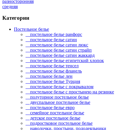
разносторонняя
средняя
Категории
Постельное белье
постельное белье ранфорс
постельное белье сатин
постельное белье сатин люкс
постельное белье сатин страйп
постельное белье сатин жаккард
постельное белье египетский хлопок
постельное белье тенсел
постельное белье фланель
постельное белье лен
постельное белье Турция
постельное белье с покрывалом
постельное белье с простынею на резинке
полуторное постельное белье
двуспальное постельное белье
постельное белье евро
семейное постельное белье
детское постельное белье
подростковое постельное белье
наволочки, простыни, пододеяльники