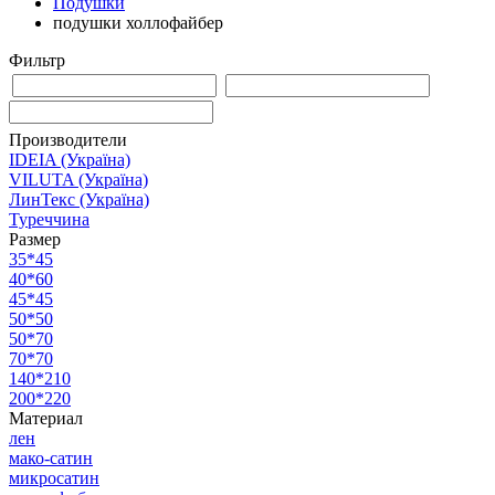
Подушки
подушки холлофайбер
Фильтр
Производители
IDEIA (Україна)
VILUTA (Україна)
ЛинТекс (Україна)
Туреччина
Размер
35*45
40*60
45*45
50*50
50*70
70*70
140*210
200*220
Материал
лен
мако-сатин
микросатин