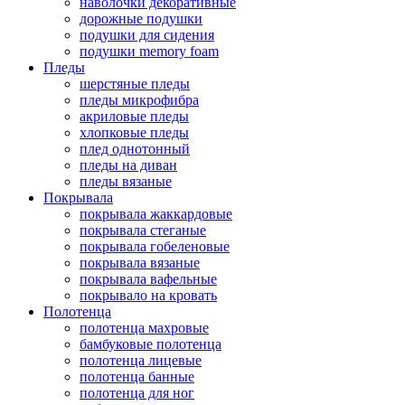
наволочки декоративные
дорожные подушки
подушки для сидения
подушки memory foam
Пледы
шерстяные пледы
пледы микрофибра
акриловые пледы
хлопковые пледы
плед однотонный
пледы на диван
пледы вязаные
Покрывала
покрывала жаккардовые
покрывала стеганые
покрывала гобеленовые
покрывала вязаные
покрывала вафельные
покрывало на кровать
Полотенца
полотенца махровые
бамбуковые полотенца
полотенца лицевые
полотенца банные
полотенца для ног