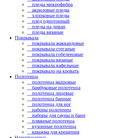
пледы микрофибра
акриловые пледы
хлопковые пледы
плед однотонный
пледы на диван
пледы вязаные
Покрывала
покрывала жаккардовые
покрывала стеганые
покрывала гобеленовые
покрывала вязаные
покрывала вафельные
покрывало на кровать
Полотенца
полотенца махровые
бамбуковые полотенца
полотенца лицевые
полотенца банные
полотенца для ног
наборы полотенец
наборы для сауны и бани
пляжные полотенца
кухонные полотенца
крыжма для крещения
Наматрасники