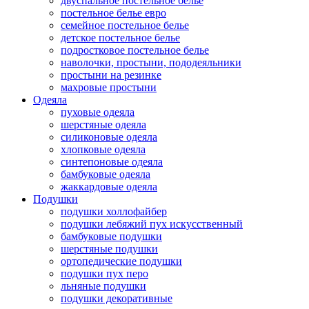
двуспальное постельное белье
постельное белье евро
семейное постельное белье
детское постельное белье
подростковое постельное белье
наволочки, простыни, пододеяльники
простыни на резинке
махровые простыни
Одеяла
пуховые одеяла
шерстяные одеяла
силиконовые одеяла
хлопковые одеяла
синтепоновые одеяла
бамбуковые одеяла
жаккардовые одеяла
Подушки
подушки холлофайбер
подушки лебяжий пух искусственный
бамбуковые подушки
шерстяные подушки
ортопедические подушки
подушки пух перо
льняные подушки
подушки декоративные