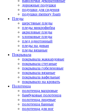
наволочки декоративные
дорожные подушки
подушки для сидения
подушки memory foam
Пледы
шерстяные пледы
пледы микрофибра
акриловые пледы
хлопковые пледы
плед однотонный
пледы на диван
пледы вязаные
Покрывала
покрывала жаккардовые
покрывала стеганые
покрывала гобеленовые
покрывала вязаные
покрывала вафельные
покрывало на кровать
Полотенца
полотенца махровые
бамбуковые полотенца
полотенца лицевые
полотенца банные
полотенца для ног