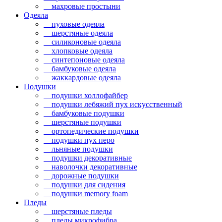
махровые простыни
Одеяла
пуховые одеяла
шерстяные одеяла
силиконовые одеяла
хлопковые одеяла
синтепоновые одеяла
бамбуковые одеяла
жаккардовые одеяла
Подушки
подушки холлофайбер
подушки лебяжий пух искусственный
бамбуковые подушки
шерстяные подушки
ортопедические подушки
подушки пух перо
льняные подушки
подушки декоративные
наволочки декоративные
дорожные подушки
подушки для сидения
подушки memory foam
Пледы
шерстяные пледы
пледы микрофибра