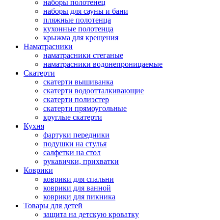
наборы полотенец
наборы для сауны и бани
пляжные полотенца
кухонные полотенца
крыжма для крещения
Наматрасники
наматрасники стеганые
наматрасники водонепроницаемые
Скатерти
скатерти вышиванка
скатерти водоотталкивающие
скатерти полиэстер
скатерти прямоугольные
круглые скатерти
Кухня
фартуки передники
подушки на стулья
салфетки на стол
рукавички, прихватки
Коврики
коврики для спальни
коврики для ванной
коврики для пикника
Товары для детей
защита на детскую кроватку