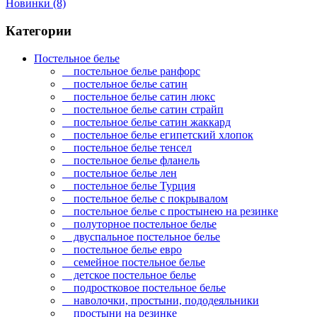
Новинки
(8)
Категории
Постельное белье
постельное белье ранфорс
постельное белье сатин
постельное белье сатин люкс
постельное белье сатин страйп
постельное белье сатин жаккард
постельное белье египетский хлопок
постельное белье тенсел
постельное белье фланель
постельное белье лен
постельное белье Турция
постельное белье с покрывалом
постельное белье с простынею на резинке
полуторное постельное белье
двуспальное постельное белье
постельное белье евро
семейное постельное белье
детское постельное белье
подростковое постельное белье
наволочки, простыни, пододеяльники
простыни на резинке