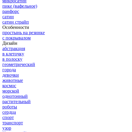
микросатин
пике (вафельное)
ранфорс
сатин
сатин страйп
Особенности
простынь на резинке
с покрывалом
Дизайн
абстракция
в клеточку
в полоску
геометрический
города
девочки
животные
космос
морской
однотонный
растительный
роботы
сердца
спорт
транспорт
узор