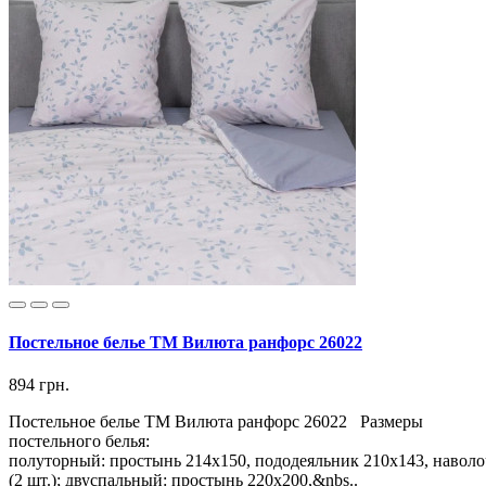
Постельное белье ТМ Вилюта ранфорс 26022
894 грн.
Постельное белье ТМ Вилюта ранфорс 26022 Размеры
постельного белья:
полуторный: простынь 214х150, пододеяльник 210х143, наволо
(2 шт.); двуспальный: простынь 220х200,&nbs..