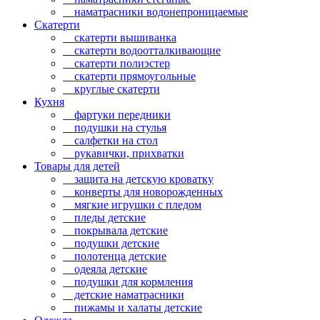
наматрасники водонепроницаемые
Скатерти
скатерти вышиванка
скатерти водоотталкивающие
скатерти полиэстер
скатерти прямоугольные
круглые скатерти
Кухня
фартуки передники
подушки на стулья
салфетки на стол
рукавички, прихватки
Товары для детей
защита на детскую кроватку
конверты для новорожденных
мягкие игрушки с пледом
пледы детские
покрывала детские
подушки детские
полотенца детские
одеяла детские
подушки для кормления
детские наматрасники
пижамы и халаты детские