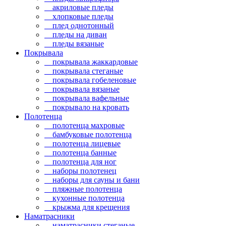
акриловые пледы
хлопковые пледы
плед однотонный
пледы на диван
пледы вязаные
Покрывала
покрывала жаккардовые
покрывала стеганые
покрывала гобеленовые
покрывала вязаные
покрывала вафельные
покрывало на кровать
Полотенца
полотенца махровые
бамбуковые полотенца
полотенца лицевые
полотенца банные
полотенца для ног
наборы полотенец
наборы для сауны и бани
пляжные полотенца
кухонные полотенца
крыжма для крещения
Наматрасники
наматрасники стеганые