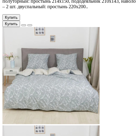
полуторный: простынь 214х150, пододеяльник 210х143, наволо
– 2 шт. двуспальный: простынь 220х200..
Купить
Купить