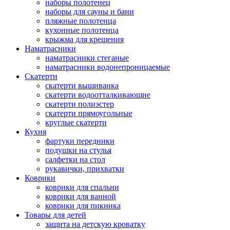
наборы полотенец
наборы для сауны и бани
пляжные полотенца
кухонные полотенца
крыжма для крещения
Наматрасники
наматрасники стеганые
наматрасники водонепроницаемые
Скатерти
скатерти вышиванка
скатерти водоотталкивающие
скатерти полиэстер
скатерти прямоугольные
круглые скатерти
Кухня
фартуки передники
подушки на стулья
салфетки на стол
рукавички, прихватки
Коврики
коврики для спальни
коврики для ванной
коврики для пикника
Товары для детей
защита на детскую кроватку