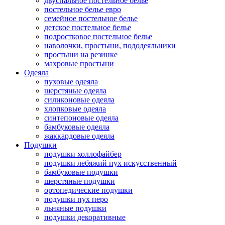
двуспальное постельное белье
постельное белье евро
семейное постельное белье
детское постельное белье
подростковое постельное белье
наволочки, простыни, пододеяльники
простыни на резинке
махровые простыни
Одеяла
пуховые одеяла
шерстяные одеяла
силиконовые одеяла
хлопковые одеяла
синтепоновые одеяла
бамбуковые одеяла
жаккардовые одеяла
Подушки
подушки холлофайбер
подушки лебяжий пух искусственный
бамбуковые подушки
шерстяные подушки
ортопедические подушки
подушки пух перо
льняные подушки
подушки декоративные