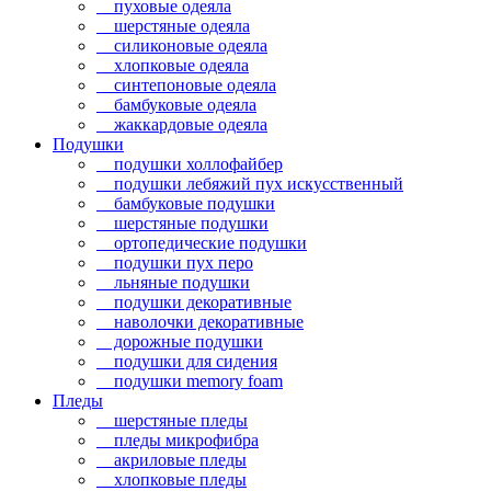
пуховые одеяла
шерстяные одеяла
силиконовые одеяла
хлопковые одеяла
синтепоновые одеяла
бамбуковые одеяла
жаккардовые одеяла
Подушки
подушки холлофайбер
подушки лебяжий пух искусственный
бамбуковые подушки
шерстяные подушки
ортопедические подушки
подушки пух перо
льняные подушки
подушки декоративные
наволочки декоративные
дорожные подушки
подушки для сидения
подушки memory foam
Пледы
шерстяные пледы
пледы микрофибра
акриловые пледы
хлопковые пледы