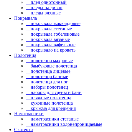
плед однотонный
пледы на диван
пледы вязаные
Покрывала
покрывала жаккардовые
покрывала стеганые
покрывала гобеленовые
покрывала вязаные
покрывала вафельные
покрывало на кровать
Полотенца
полотенца махровые
бамбуковые полотенца
полотенца лицевые
полотенца банные
полотенца для ног
наборы полотенец
наборы для сауны и бани
пляжные полотенца
кухонные полотенца
крыжма для крещения
Наматрасники
наматрасники стеганые
наматрасники водонепроницаемые
Скатерти