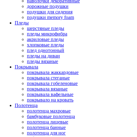
наволочки декоративные
дорожные подушки
подушки для сидения
подушки memory foam
Пледы
шерстяные пледы
пледы микрофибра
акриловые пледы
хлопковые пледы
плед однотонный
пледы на диван
пледы вязаные
Покрывала
покрывала жаккардовые
покрывала стеганые
покрывала гобеленовые
покрывала вязаные
покрывала вафельные
покрывало на кровать
Полотенца
полотенца махровые
бамбуковые полотенца
полотенца лицевые
полотенца банные
полотенца для ног