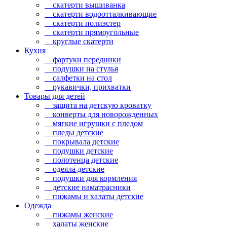
скатерти вышиванка
скатерти водоотталкивающие
скатерти полиэстер
скатерти прямоугольные
круглые скатерти
Кухня
фартуки передники
подушки на стулья
салфетки на стол
рукавички, прихватки
Товары для детей
защита на детскую кроватку
конверты для новорожденных
мягкие игрушки с пледом
пледы детские
покрывала детские
подушки детские
полотенца детские
одеяла детские
подушки для кормления
детские наматрасники
пижамы и халаты детские
Одежда
пижамы женские
халаты женские