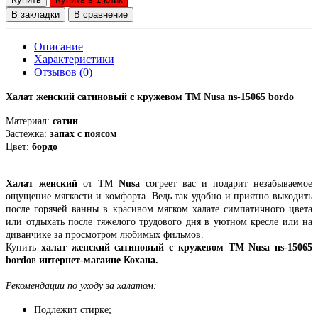
В закладки
В сравнение
Описание
Характеристики
Отзывов (0)
Халат женский сатиновый с кружевом ТМ Nusa ns-15065 bordo
Материал:
сатин
Застежка:
запах с поясом
Цвет:
бордо
Халат женский
от ТМ
Nusa
согреет вас и подарит незабываемое
ощущение мягкости и комфорта. Ведь так удобно и приятно выходить
после горячей ванны в красивом мягком халате симпатичного цвета
или отдыхать после тяжелого трудового дня в уютном кресле или на
диванчике за просмотром любимых фильмов.
Купить
халат женский сатиновый с кружевом ТМ Nusa ns-15065
bordo
в
интернет-магаине Кохана.
Рекомендации по уходу за халатом:
Подлежит стирке;