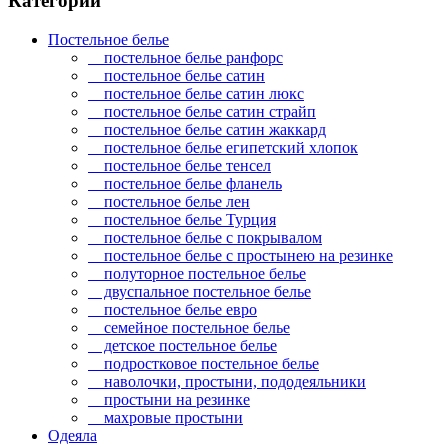
Категории
Постельное белье
постельное белье ранфорс
постельное белье сатин
постельное белье сатин люкс
постельное белье сатин страйп
постельное белье сатин жаккард
постельное белье египетский хлопок
постельное белье тенсел
постельное белье фланель
постельное белье лен
постельное белье Турция
постельное белье с покрывалом
постельное белье с простынею на резинке
полуторное постельное белье
двуспальное постельное белье
постельное белье евро
семейное постельное белье
детское постельное белье
подростковое постельное белье
наволочки, простыни, пододеяльники
простыни на резинке
махровые простыни
Одеяла