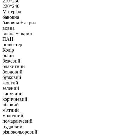
210*230
220*240
Матеріал
бавовна
бавовна + акрил
вовна
вовна + акрил
ПАН
поліестер
Колір
білий
бежевий
блакитний
бордовий
бузковий
жовтий
зелений
капучино
коричневий
ліловий
м'ятний
молочний
помаранчевий
пудровий
різнокольоровий