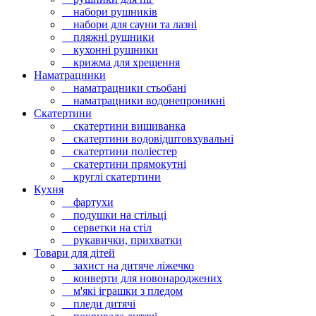
набори рушників
набори для сауни та лазні
пляжні рушники
кухонні рушники
крижма для хрещення
Наматрацники
наматрацники стьобані
наматрацники водонепроникні
Скатертини
скатертини вишиванка
скатертини водовідштовхувальні
скатертини поліестер
скатертини прямокутні
круглі скатертини
Кухня
фартухи
подушки на стільці
серветки на стіл
рукавички, прихватки
Товари для дітей
захист на дитяче ліжечко
конверти для новонароджених
м'які іграшки з пледом
пледи дитячі