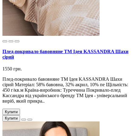
Плед-покривало бавовняне ТМ Ідея KASSANDRA Шахи
сірий
1550 грн.
Плед-покривало бавовняне ТМ Ідея KASSANDRA Шахи
сірий Матеріал: 58% бавовна, 32% акрил, 10% пе Щільність:
450 г/кв.м Країна-виробник: Туреччина Покривало-плед
Кассандра від українського бренду ТМ Ідея - універсальний
виріб, який прикра..
Купити
Купити