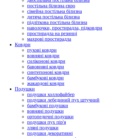
двоспальна постільна білизна
постільна білизна євро
сімейна постільна білизна
дитяча постільна білизна
підліткова постільна білизна
наволочки, простирадла, підковдри
простирадла на резинці
махрові простирадла
Ковдри
пухові ковдри
вовняні ковдри
силіконові ковдри
бавовняні ковдри
синтепонові ковдри
бамбукові ковдри
жакардові ковдри
Подушки
подушки холлофайбер
подушки лебединий пух штучний
бамбукові подушки
вовняні подушки
ортопедичні подушки
подушки пух пір'я
лляні подушки
подушки декоративні