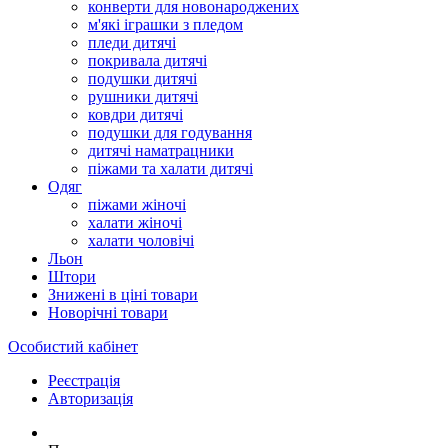
конверти для новонароджених
м'які іграшки з пледом
пледи дитячі
покривала дитячі
подушки дитячі
рушники дитячі
ковдри дитячі
подушки для годування
дитячі наматрацники
піжами та халати дитячі
Одяг
піжами жіночі
халати жіночі
халати чоловічі
Льон
Штори
Знижені в ціні товари
Новорічні товари
Особистий кабінет
Реєстрація
Авторизація