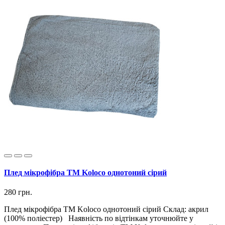
Плед мікрофібра ТМ Koloco однотоний сірий
280 грн.
Плед мікрофібра ТМ Koloco однотоний сірий Склад: акрил
(100% поліестер) Наявність по відтінкам уточнюйте у