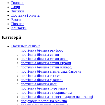
Головна
Акції
Знижки
Доставка і оплата
Блоги
Про нас
Контакти
Категорії
Постільна білизна
постільна білизна ранфорс
постільна білизна сатин
постільна білизна сатин люкс
постільна білизна сатин страйп
постільна білизна сатин жакард
постільна білизна єгипетська бавовна
постільна білизна тенсел
постільна білизна фланель
постільна білизна льон
постільна білизна Туреччина
постільна білизна з покривалом
постільна білизна з простирадлом на резинці
полуторна постільна білизна