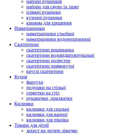
набори рушників
набори для сауни та лазні
пляжні рушники
кухонні рушники
крижма для хрещення
Наматрацники
наматрацники стьобані
наматрацники водонепроникні
Скатертини
скатертини вишиванка
скатертини водовідштовхувальні
скатертини поліестер
скатертини прямокутні
круглі скатертини
Кухня
фартухи
подушки на стільці
серветки на стіл
рукавички, прихватки
Килимки
килимки для спальні
килимки для ванної
килимки для пікніка
Товари для дітей
захист на дитяче ліжечко