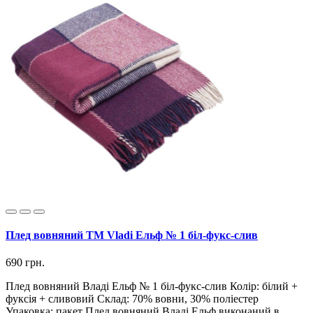
Плед вовняний ТМ Vladi Ельф № 1 біл-фукс-слив
690 грн.
Плед вовняний Владі Ельф № 1 біл-фукс-слив Колір: білий +
фуксія + сливовий Склад: 70% вовни, 30% поліестер
Упаковка: пакет Плед вовняний Владі Ельф виконаний в