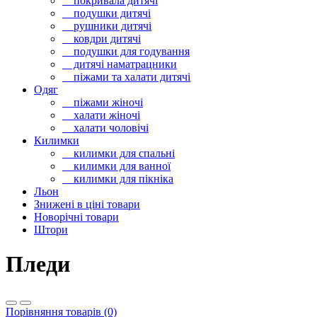
покривала дитячі
подушки дитячі
рушники дитячі
ковдри дитячі
подушки для годування
дитячі наматрацники
піжами та халати дитячі
Одяг
піжами жіночі
халати жіночі
халати чоловічі
Килимки
килимки для спальні
килимки для ванної
килимки для пікніка
Льон
Знижені в ціні товари
Новорічні товари
Штори
Пледи
Порівняння товарів (0)