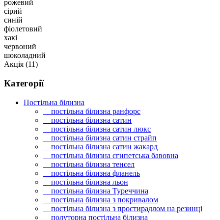
рожевий
сірий
синій
фіолетовий
хакі
червоний
шоколадний
Акція
(11)
Категорії
Постільна білизна
постільна білизна ранфорс
постільна білизна сатин
постільна білизна сатин люкс
постільна білизна сатин страйп
постільна білизна сатин жакард
постільна білизна єгипетська бавовна
постільна білизна тенсел
постільна білизна фланель
постільна білизна льон
постільна білизна Туреччина
постільна білизна з покривалом
постільна білизна з простирадлом на резинці
полуторна постільна білизна