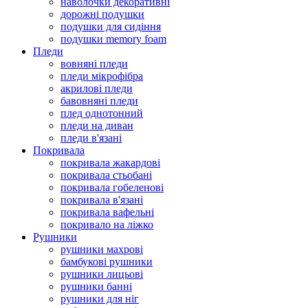
наволочки декоративні
дорожні подушки
подушки для сидіння
подушки memory foam
Пледи
вовняні пледи
пледи мікрофібра
акрилові пледи
бавовняні пледи
плед однотонний
пледи на диван
пледи в'язані
Покривала
покривала жакардові
покривала стьобані
покривала гобеленові
покривала в'язані
покривала вафельні
покривало на ліжко
Рушники
рушники махрові
бамбукові рушники
рушники лицьові
рушники банні
рушники для ніг