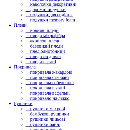
наволочки декоративні
дорожні подушки
подушки для сидіння
подушки memory foam
Пледи
вовняні пледи
пледи мікрофібра
акрилові пледи
бавовняні пледи
плед однотонний
пледи на диван
пледи в'язані
Покривала
покривала жакардові
покривала стьобані
покривала гобеленові
покривала в'язані
покривала вафельні
покривало на ліжко
Рушники
рушники махрові
бамбукові рушники
рушники лицьові
рушники банні
рушники для ніг