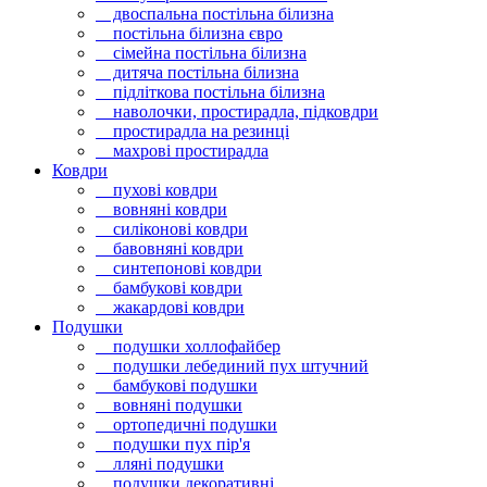
двоспальна постільна білизна
постільна білизна євро
сімейна постільна білизна
дитяча постільна білизна
підліткова постільна білизна
наволочки, простирадла, підковдри
простирадла на резинці
махрові простирадла
Ковдри
пухові ковдри
вовняні ковдри
силіконові ковдри
бавовняні ковдри
синтепонові ковдри
бамбукові ковдри
жакардові ковдри
Подушки
подушки холлофайбер
подушки лебединий пух штучний
бамбукові подушки
вовняні подушки
ортопедичні подушки
подушки пух пір'я
лляні подушки
подушки декоративні