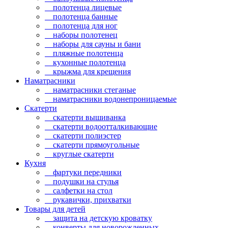
полотенца лицевые
полотенца банные
полотенца для ног
наборы полотенец
наборы для сауны и бани
пляжные полотенца
кухонные полотенца
крыжма для крещения
Наматрасники
наматрасники стеганые
наматрасники водонепроницаемые
Скатерти
скатерти вышиванка
скатерти водоотталкивающие
скатерти полиэстер
скатерти прямоугольные
круглые скатерти
Кухня
фартуки передники
подушки на стулья
салфетки на стол
рукавички, прихватки
Товары для детей
защита на детскую кроватку
конверты для новорожденных