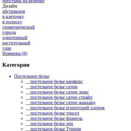
простынь на резинке
Дизайн
абстракция
в клеточку
в полоску
геометрический
города
однотонный
растительный
узор
Новинки
(8)
Категории
Постельное белье
постельное белье ранфорс
постельное белье сатин
постельное белье сатин люкс
постельное белье сатин страйп
постельное белье сатин жаккард
постельное белье египетский хлопок
постельное белье тенсел
постельное белье фланель
постельное белье лен
постельное белье Турция