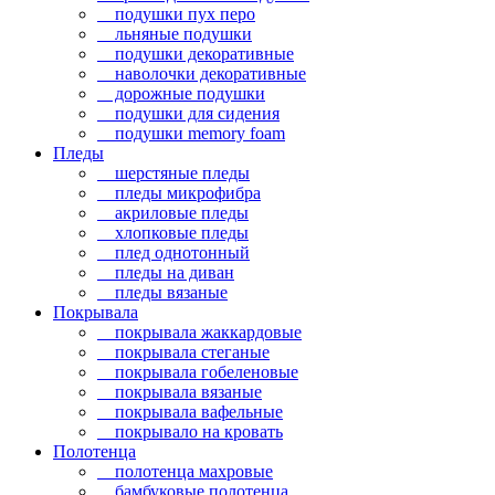
подушки пух перо
льняные подушки
подушки декоративные
наволочки декоративные
дорожные подушки
подушки для сидения
подушки memory foam
Пледы
шерстяные пледы
пледы микрофибра
акриловые пледы
хлопковые пледы
плед однотонный
пледы на диван
пледы вязаные
Покрывала
покрывала жаккардовые
покрывала стеганые
покрывала гобеленовые
покрывала вязаные
покрывала вафельные
покрывало на кровать
Полотенца
полотенца махровые
бамбуковые полотенца