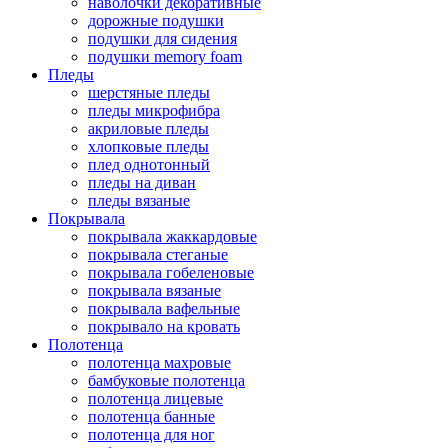
наволочки декоративные
дорожные подушки
подушки для сидения
подушки memory foam
Пледы
шерстяные пледы
пледы микрофибра
акриловые пледы
хлопковые пледы
плед однотонный
пледы на диван
пледы вязаные
Покрывала
покрывала жаккардовые
покрывала стеганые
покрывала гобеленовые
покрывала вязаные
покрывала вафельные
покрывало на кровать
Полотенца
полотенца махровые
бамбуковые полотенца
полотенца лицевые
полотенца банные
полотенца для ног