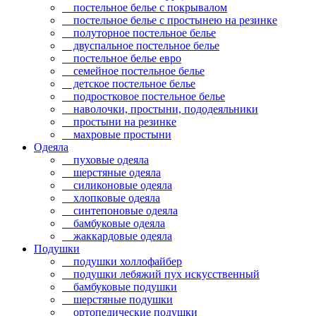
постельное белье с покрывалом
постельное белье с простынею на резинке
полуторное постельное белье
двуспальное постельное белье
постельное белье евро
семейное постельное белье
детское постельное белье
подростковое постельное белье
наволочки, простыни, пододеяльники
простыни на резинке
махровые простыни
Одеяла
пуховые одеяла
шерстяные одеяла
силиконовые одеяла
хлопковые одеяла
синтепоновые одеяла
бамбуковые одеяла
жаккардовые одеяла
Подушки
подушки холлофайбер
подушки лебяжий пух искусственный
бамбуковые подушки
шерстяные подушки
ортопедические подушки