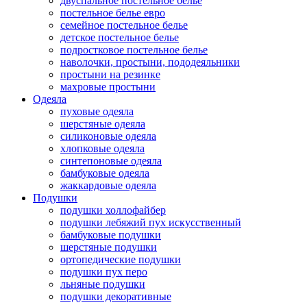
двуспальное постельное белье
постельное белье евро
семейное постельное белье
детское постельное белье
подростковое постельное белье
наволочки, простыни, пододеяльники
простыни на резинке
махровые простыни
Одеяла
пуховые одеяла
шерстяные одеяла
силиконовые одеяла
хлопковые одеяла
синтепоновые одеяла
бамбуковые одеяла
жаккардовые одеяла
Подушки
подушки холлофайбер
подушки лебяжий пух искусственный
бамбуковые подушки
шерстяные подушки
ортопедические подушки
подушки пух перо
льняные подушки
подушки декоративные