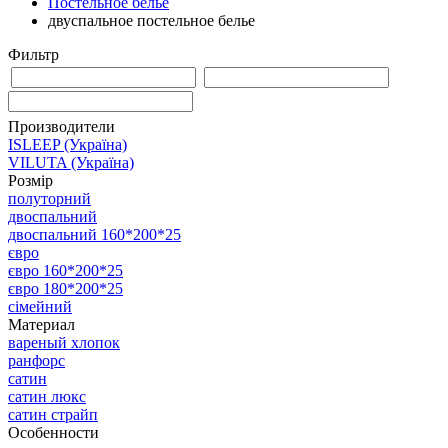
Постельное белье
двуспальное постельное белье
Фильтр
Производители
ISLEEP (Україна)
VILUTA (Україна)
Розмір
полуторний
двоспальний
двоспальний 160*200*25
євро
євро 160*200*25
євро 180*200*25
сімейний
Материал
вареный хлопок
ранфорс
сатин
сатин люкс
сатин страйп
Особенности