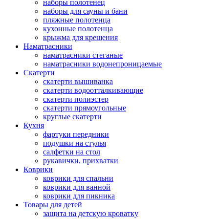
наборы полотенец
наборы для сауны и бани
пляжные полотенца
кухонные полотенца
крыжма для крещения
Наматрасники
наматрасники стеганые
наматрасники водонепроницаемые
Скатерти
скатерти вышиванка
скатерти водоотталкивающие
скатерти полиэстер
скатерти прямоугольные
круглые скатерти
Кухня
фартуки передники
подушки на стулья
салфетки на стол
рукавички, прихватки
Коврики
коврики для спальни
коврики для ванной
коврики для пикника
Товары для детей
защита на детскую кроватку