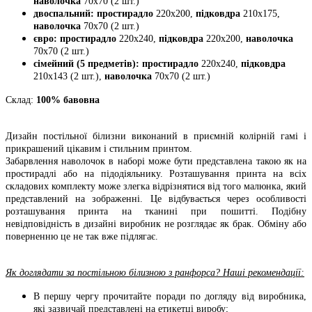
наволочка
70х70 (2 шт.)
двоспальний: простирадло
220х200,
підковдра
210х175,
наволочка
70х70 (2 шт.)
євро: простирадло
220х240,
підковдра
220х200,
наволочка
70х70 (2 шт.)
сімейний (5 предметів): простирадло
220х240,
підковдра
210х143 (2 шт.),
наволочка
70х70 (2 шт.)
Склад:
100% бавовна
Дизайн постільної білизни виконаний в приємній колірній гамі і
прикрашений цікавим і стильним принтом.
Забарвлення наволочок в наборі може бути представлена такою як на
простирадлі або на підодіяльнику. Розташування принта на всіх
складових комплекту може злегка відрізнятися від того малюнка, який
представлений на зображенні. Це відбувається через особливості
розташування принта на тканині при пошитті. Подібну
невідповідність в дизайні виробник не розглядає як брак. Обміну або
поверненню це не так вже підлягає.
Як доглядати за постільною білизною з ранфорса? Наші рекомендації:
В першу чергу прочитайте поради по догляду від виробника,
які зазвичай представлені на етикетці виробу;