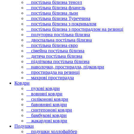
постільна білизна тенсел
постільна білизна фланель
постільна білизна льон
постільна білизна Туреччина
постільна білизна з покривалом
постільна білизна з простирадлом на резинці
полуторна постільна білизна
двоспальна постільна білизна
постільна білизна євро
сімейна постільна білизна
дитяча постільна білизна
підліткова постільна білизна
наволочки, простирадла, підковдри
простирадла на резинці
махрові простирадла
Ковдри
пухові ковдри
вовняні ковдри
силіконові ковдри
бавовняні ковдри
синтепонові ковдри
бамбукові ковдри
жакардові ковдри
Подушки
подушки холлофайбер