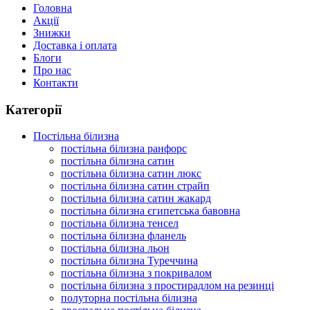
Головна
Акції
Знижки
Доставка і оплата
Блоги
Про нас
Контакти
Категорії
Постільна білизна
постільна білизна ранфорс
постільна білизна сатин
постільна білизна сатин люкс
постільна білизна сатин страйп
постільна білизна сатин жакард
постільна білизна єгипетська бавовна
постільна білизна тенсел
постільна білизна фланель
постільна білизна льон
постільна білизна Туреччина
постільна білизна з покривалом
постільна білизна з простирадлом на резинці
полуторна постільна білизна