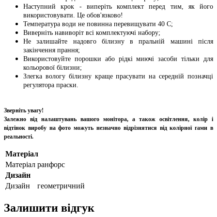
Наступний крок - виперіть комплект перед тим, як його
використовувати. Це обов'язково!
Температура води не повинна перевищувати 40 С;
Виверніть навиворіт всі комплектуючі набору;
Не залишайте надовго білизну в пральній машині після
закінчення прання;
Використовуйте порошки або рідкі миючі засоби тільки для
кольорової білизни;
Злегка вологу білизну краще прасувати на середній позначці
регулятора праски.
Зверніть увагу!
Залежно від налаштувань вашого монітора, а також освітлення, колір і
відтінок виробу на фото можуть незначно відрізнятися від колірної гами в
реальності.
Матеріал
Матеріал
ранфорс
Дизайн
Дизайн
геометричний
Залишити відгук