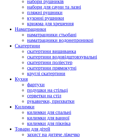
набори рушників
набори для сауни та лазні
пляжні рушники
кухонні рушники
крижма для хрещення
Наматрацники
наматрацники стьобані
наматрацники водонепроникні
Скатертини
скатертини вишиванка
скатертини водовідштовхувальні
скатертини поліестер
скатертини прямокутні
круглі скатертини
Кухня
фартухи
подушки на стільці
серветки на стіл
рукавички, прихватки
Килимки
килимки для спальні
килимки для ванної
килимки для пікніка
Товари для дітей
захист на дитяче ліжечко