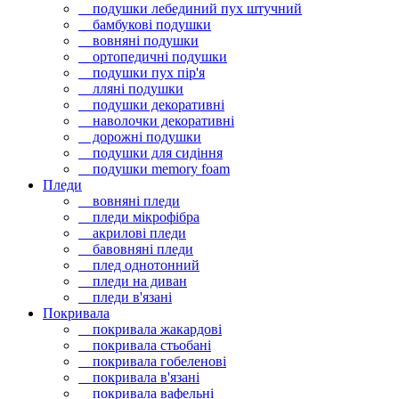
подушки лебединий пух штучний
бамбукові подушки
вовняні подушки
ортопедичні подушки
подушки пух пір'я
лляні подушки
подушки декоративні
наволочки декоративні
дорожні подушки
подушки для сидіння
подушки memory foam
Пледи
вовняні пледи
пледи мікрофібра
акрилові пледи
бавовняні пледи
плед однотонний
пледи на диван
пледи в'язані
Покривала
покривала жакардові
покривала стьобані
покривала гобеленові
покривала в'язані
покривала вафельні