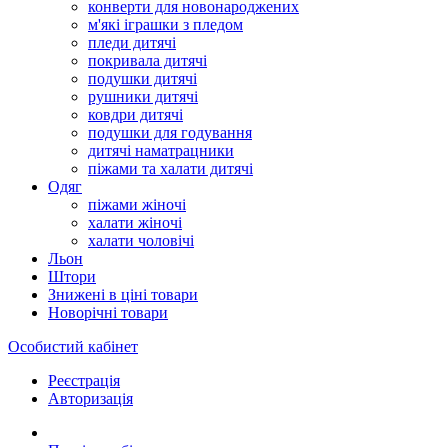
конверти для новонароджених
м'які іграшки з пледом
пледи дитячі
покривала дитячі
подушки дитячі
рушники дитячі
ковдри дитячі
подушки для годування
дитячі наматрацники
піжами та халати дитячі
Одяг
піжами жіночі
халати жіночі
халати чоловічі
Льон
Штори
Знижені в ціні товари
Новорічні товари
Особистий кабінет
Реєстрація
Авторизація