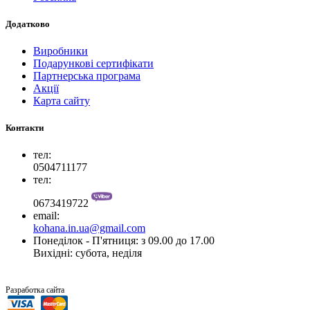
Додатково
Виробники
Подарункові сертифікати
Партнерська програма
Акції
Карта сайту
Контакти
тел:
0504711177
тел:
0673419722
email:
kohana.in.ua@gmail.com
Понеділок - П'ятниця: з 09.00 до 17.00
Вихідні: субота, неділя
“SiTer.In.Ua”
Разработка сайта