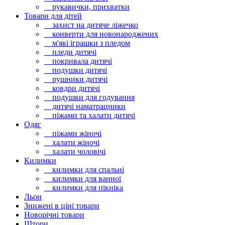
рукавички, прихватки
Товари для дітей
захист на дитяче ліжечко
конверти для новонароджених
м'які іграшки з пледом
пледи дитячі
покривала дитячі
подушки дитячі
рушники дитячі
ковдри дитячі
подушки для годування
дитячі наматрацники
піжами та халати дитячі
Одяг
піжами жіночі
халати жіночі
халати чоловічі
Килимки
килимки для спальні
килимки для ванної
килимки для пікніка
Льон
Знижені в ціні товари
Новорічні товари
Штори