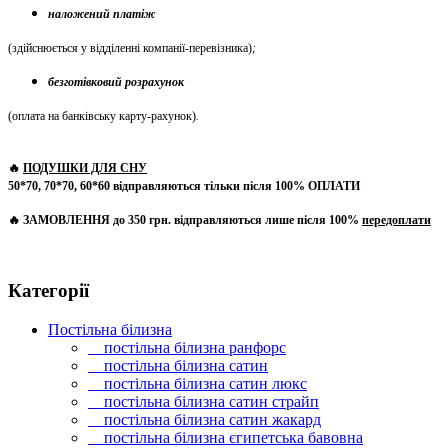
наложений платіж
(здійснюється у відділенні компанії-перевізника)
;
безготівковий розрахунок
(оплата на банківську карту-рахунок)
.
🔥
ПОДУШКИ ДЛЯ СНУ
50*70, 70*70, 60*60 відправляються тільки після 100% ОПЛАТИ
🔥 ЗАМОВЛЕННЯ до 350 грн. відправляються лише після 100%
передоплати
Категорії
Постільна білизна
постільна білизна ранфорс
постільна білизна сатин
постільна білизна сатин люкс
постільна білизна сатин страйп
постільна білизна сатин жакард
постільна білизна єгипетська бавовна