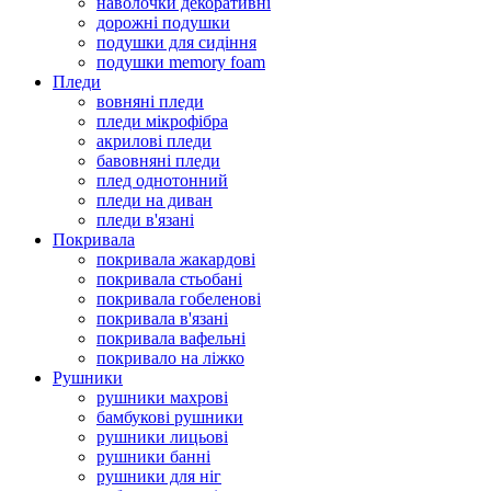
наволочки декоративні
дорожні подушки
подушки для сидіння
подушки memory foam
Пледи
вовняні пледи
пледи мікрофібра
акрилові пледи
бавовняні пледи
плед однотонний
пледи на диван
пледи в'язані
Покривала
покривала жакардові
покривала стьобані
покривала гобеленові
покривала в'язані
покривала вафельні
покривало на ліжко
Рушники
рушники махрові
бамбукові рушники
рушники лицьові
рушники банні
рушники для ніг