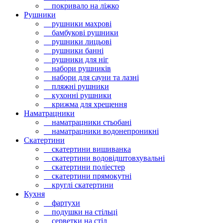
покривало на ліжко
Рушники
рушники махрові
бамбукові рушники
рушники лицьові
рушники банні
рушники для ніг
набори рушників
набори для сауни та лазні
пляжні рушники
кухонні рушники
крижма для хрещення
Наматрацники
наматрацники стьобані
наматрацники водонепроникні
Скатертини
скатертини вишиванка
скатертини водовідштовхувальні
скатертини поліестер
скатертини прямокутні
круглі скатертини
Кухня
фартухи
подушки на стільці
серветки на стіл