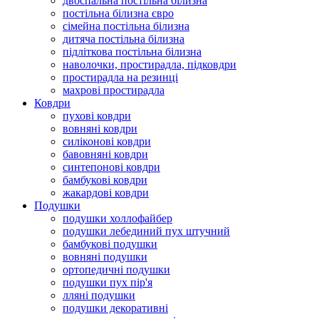
двоспальна постільна білизна
постільна білизна євро
сімейна постільна білизна
дитяча постільна білизна
підліткова постільна білизна
наволочки, простирадла, підковдри
простирадла на резинці
махрові простирадла
Ковдри
пухові ковдри
вовняні ковдри
силіконові ковдри
бавовняні ковдри
синтепонові ковдри
бамбукові ковдри
жакардові ковдри
Подушки
подушки холлофайбер
подушки лебединий пух штучний
бамбукові подушки
вовняні подушки
ортопедичні подушки
подушки пух пір'я
лляні подушки
подушки декоративні