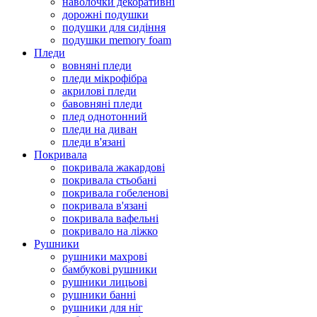
наволочки декоративні
дорожні подушки
подушки для сидіння
подушки memory foam
Пледи
вовняні пледи
пледи мікрофібра
акрилові пледи
бавовняні пледи
плед однотонний
пледи на диван
пледи в'язані
Покривала
покривала жакардові
покривала стьобані
покривала гобеленові
покривала в'язані
покривала вафельні
покривало на ліжко
Рушники
рушники махрові
бамбукові рушники
рушники лицьові
рушники банні
рушники для ніг