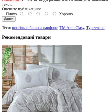
текст.
Оцените публикацию:
Плохо
Хорошо
Далее
Теги:
постільна білизна ранфорс
,
ТМ Aran Clasy
,
Туреччина
Рекомендовані товари