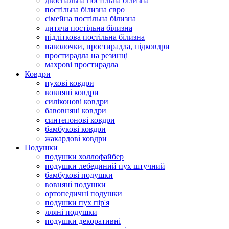
двоспальна постільна білизна
постільна білизна євро
сімейна постільна білизна
дитяча постільна білизна
підліткова постільна білизна
наволочки, простирадла, підковдри
простирадла на резинці
махрові простирадла
Ковдри
пухові ковдри
вовняні ковдри
силіконові ковдри
бавовняні ковдри
синтепонові ковдри
бамбукові ковдри
жакардові ковдри
Подушки
подушки холлофайбер
подушки лебединий пух штучний
бамбукові подушки
вовняні подушки
ортопедичні подушки
подушки пух пір'я
лляні подушки
подушки декоративні