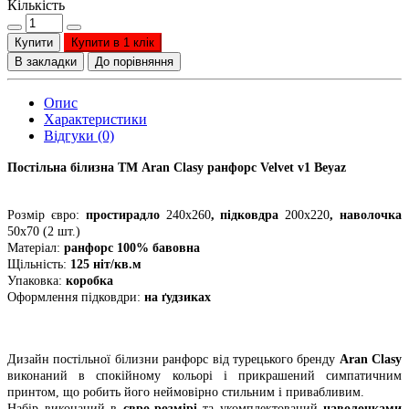
Кількість
Купити
Купити в 1 клік
В закладки
До порівняння
Опис
Характеристики
Відгуки (0)
Постільна білизна ТМ Aran Clasy ранфорс Velvet v1 Beyaz
Розмір євро:
простирадло
240х260
, підковдра
200х220
, наволочка
50х70 (2 шт.)
Матеріал:
ранфорс 100% бавовна
Щільність:
125 ніт/кв.м
Упаковка:
коробка
Оформлення підковдри:
на ґудзиках
Дизайн постільної білизни ранфорс від турецького бренду
Aran Clasy
виконаний в спокійному кольорі і прикрашений симпатичним
принтом, що робить його неймовірно стильним і привабливим.
Набір виконаний в
євро-розмірі
та укомплектований
наволочками