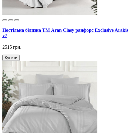
Постільна білизна ТМ Aran Clasy ранфорс Exclusive Arakis
v7
2515 грн.
Купити