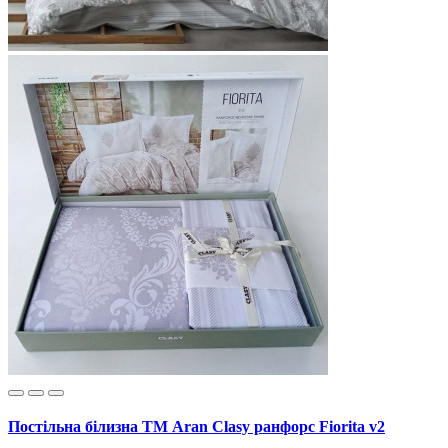
Постільна білизна ТМ Aran Clasy ранфорс Fiorita v2