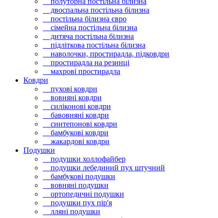
полуторна постільна білизна
двоспальна постільна білизна
постільна білизна євро
сімейна постільна білизна
дитяча постільна білизна
підліткова постільна білизна
наволочки, простирадла, підковдри
простирадла на резинці
махрові простирадла
Ковдри
пухові ковдри
вовняні ковдри
силіконові ковдри
бавовняні ковдри
синтепонові ковдри
бамбукові ковдри
жакардові ковдри
Подушки
подушки холлофайбер
подушки лебединий пух штучний
бамбукові подушки
вовняні подушки
ортопедичні подушки
подушки пух пір'я
лляні подушки