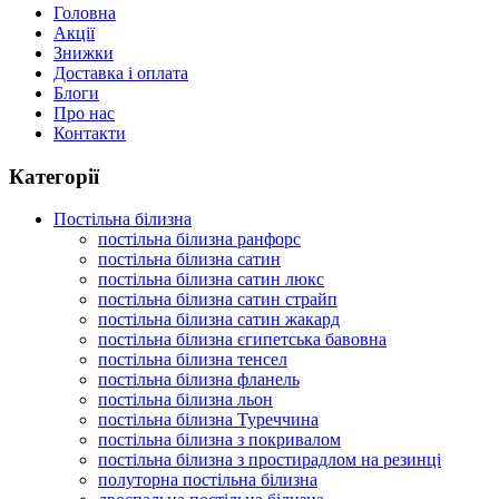
Головна
Акції
Знижки
Доставка і оплата
Блоги
Про нас
Контакти
Категорії
Постільна білизна
постільна білизна ранфорс
постільна білизна сатин
постільна білизна сатин люкс
постільна білизна сатин страйп
постільна білизна сатин жакард
постільна білизна єгипетська бавовна
постільна білизна тенсел
постільна білизна фланель
постільна білизна льон
постільна білизна Туреччина
постільна білизна з покривалом
постільна білизна з простирадлом на резинці
полуторна постільна білизна