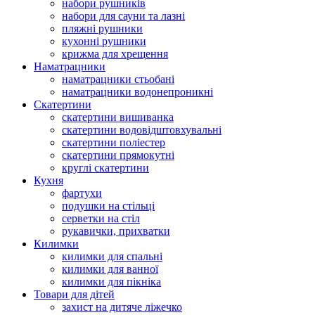
набори рушників
набори для сауни та лазні
пляжні рушники
кухонні рушники
крижма для хрещення
Наматрацники
наматрацники стьобані
наматрацники водонепроникні
Скатертини
скатертини вишиванка
скатертини водовідштовхувальні
скатертини поліестер
скатертини прямокутні
круглі скатертини
Кухня
фартухи
подушки на стільці
серветки на стіл
рукавички, прихватки
Килимки
килимки для спальні
килимки для ванної
килимки для пікніка
Товари для дітей
захист на дитяче ліжечко