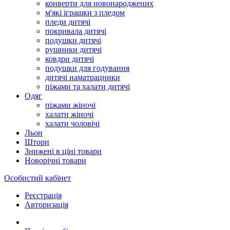
конверти для новонароджених
м'які іграшки з пледом
пледи дитячі
покривала дитячі
подушки дитячі
рушники дитячі
ковдри дитячі
подушки для годування
дитячі наматрацники
піжами та халати дитячі
Одяг
піжами жіночі
халати жіночі
халати чоловічі
Льон
Штори
Знижені в ціні товари
Новорічні товари
Особистий кабінет
Реєстрація
Авторизація