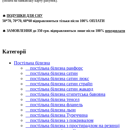
(оплата на банківську карту-рахунок)
.
🔥
ПОДУШКИ ДЛЯ СНУ
50*70, 70*70, 60*60 відправляються тільки після 100% ОПЛАТИ
🔥 ЗАМОВЛЕННЯ до 350 грн. відправляються лише після 100%
передоплати
Категорії
Постільна білизна
постільна білизна ранфорс
постільна білизна сатин
постільна білизна сатин люкс
постільна білизна сатин страйп
постільна білизна сатин жакард
постільна білизна єгипетська бавовна
постільна білизна тенсел
постільна білизна фланель
постільна білизна льон
постільна білизна Туреччина
постільна білизна з покривалом
постільна білизна з простирадлом на резинці