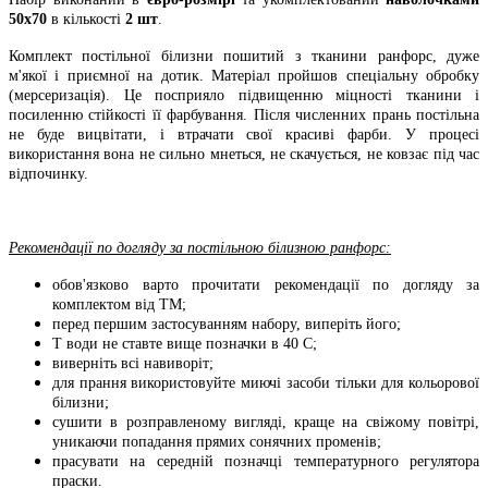
50х70
в кількості
2 шт
.
Комплект постільної білизни пошитий з тканини ранфорс, дуже
м'якої і приємної на дотик. Матеріал пройшов спеціальну обробку
(мерсеризація). Це посприяло підвищенню міцності тканини і
посиленню стійкості її фарбування. Після численних прань постільна
не буде вицвітати, і втрачати свої красиві фарби. У процесі
використання вона не сильно мнеться, не скачується, не ковзає під час
відпочинку.
Рекомендації по догляду за постільною білизною ранфорс:
обов'язково варто прочитати рекомендації по догляду за
комплектом від ТМ;
перед першим застосуванням набору, виперіть його;
Т води не ставте вище позначки в 40 С;
виверніть всі навиворіт;
для прання використовуйте миючі засоби тільки для кольорової
білизни;
сушити в розправленому вигляді, краще на свіжому повітрі,
уникаючи попадання прямих сонячних променів;
прасувати на середній позначці температурного регулятора
праски.