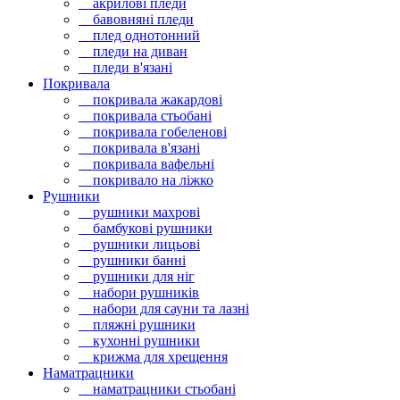
акрилові пледи
бавовняні пледи
плед однотонний
пледи на диван
пледи в'язані
Покривала
покривала жакардові
покривала стьобані
покривала гобеленові
покривала в'язані
покривала вафельні
покривало на ліжко
Рушники
рушники махрові
бамбукові рушники
рушники лицьові
рушники банні
рушники для ніг
набори рушників
набори для сауни та лазні
пляжні рушники
кухонні рушники
крижма для хрещення
Наматрацники
наматрацники стьобані