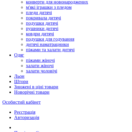
конверти для новонароджених
м'які іграшки з пледом
пледи дитячі
покривала дитячі
подушки дитячі
рушники дитячі
ковдри дитячі
подушки для годування
дитячі наматрацники
піжами та халати дитячі
Одяг
піжами жіночі
халати жіночі
халати чоловічі
Льон
Штори
Знижені в ціні товари
Новорічні товари
Особистий кабінет
Реєстрація
Авторизація