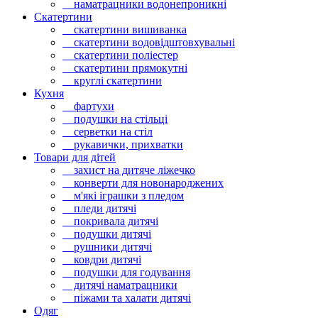
наматрацники водонепроникні
Скатертини
скатертини вишиванка
скатертини водовідштовхувальні
скатертини поліестер
скатертини прямокутні
круглі скатертини
Кухня
фартухи
подушки на стільці
серветки на стіл
рукавички, прихватки
Товари для дітей
захист на дитяче ліжечко
конверти для новонароджених
м'які іграшки з пледом
пледи дитячі
покривала дитячі
подушки дитячі
рушники дитячі
ковдри дитячі
подушки для годування
дитячі наматрацники
піжами та халати дитячі
Одяг