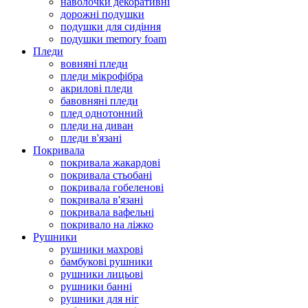
наволочки декоративні
дорожні подушки
подушки для сидіння
подушки memory foam
Пледи
вовняні пледи
пледи мікрофібра
акрилові пледи
бавовняні пледи
плед однотонний
пледи на диван
пледи в'язані
Покривала
покривала жакардові
покривала стьобані
покривала гобеленові
покривала в'язані
покривала вафельні
покривало на ліжко
Рушники
рушники махрові
бамбукові рушники
рушники лицьові
рушники банні
рушники для ніг