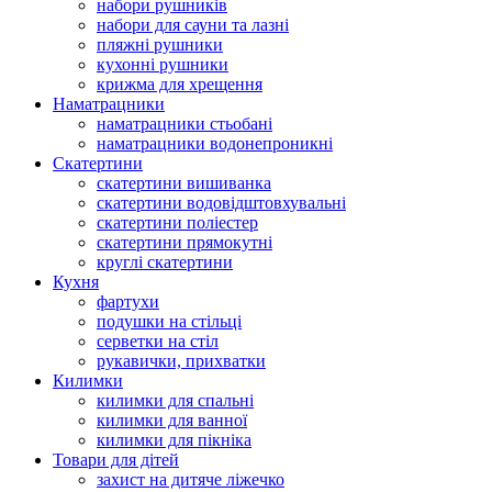
набори рушників
набори для сауни та лазні
пляжні рушники
кухонні рушники
крижма для хрещення
Наматрацники
наматрацники стьобані
наматрацники водонепроникні
Скатертини
скатертини вишиванка
скатертини водовідштовхувальні
скатертини поліестер
скатертини прямокутні
круглі скатертини
Кухня
фартухи
подушки на стільці
серветки на стіл
рукавички, прихватки
Килимки
килимки для спальні
килимки для ванної
килимки для пікніка
Товари для дітей
захист на дитяче ліжечко