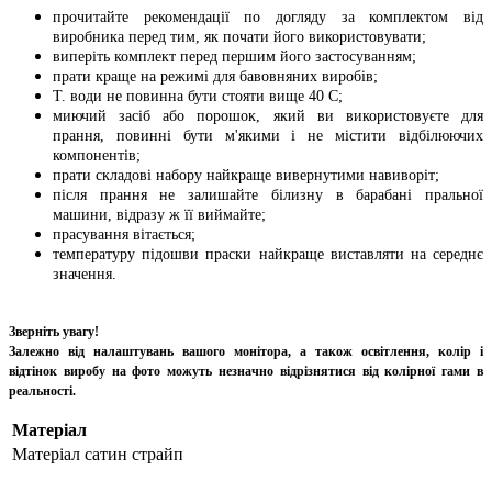
прочитайте рекомендації по догляду за комплектом від
виробника перед тим, як почати його використовувати;
виперіть комплект перед першим його застосуванням;
прати краще на режимі для бавовняних виробів;
Т. води не повинна бути стояти вище 40 С;
миючий засіб або порошок, який ви використовуєте для
прання, повинні бути м'якими і не містити відбілюючих
компонентів;
прати складові набору найкраще вивернутими навиворіт;
після прання не залишайте білизну в барабані пральної
машини, відразу ж її виймайте;
прасування вітається;
температуру підошви праски найкраще виставляти на середнє
значення.
Зверніть увагу!
Залежно від налаштувань вашого монітора, а також освітлення, колір і
відтінок виробу на фото можуть незначно відрізнятися від колірної гами в
реальності.
Матеріал
Матеріал
сатин страйп