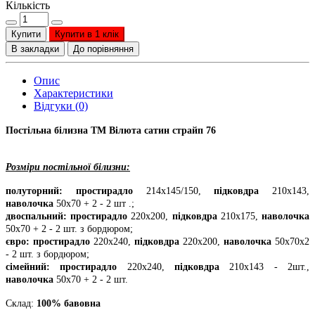
Кількість
Купити
Купити в 1 клік
В закладки
До порівняння
Опис
Характеристики
Відгуки (0)
Постільна білизна ТМ Вілюта сатин страйп 76
Розміри постільної білизни:
полуторний: простирадло
214х145/150,
підковдра
210х143,
наволочка
50х70 + 2 - 2 шт .;
двоспальний: простирадло
220х200,
підковдра
210х175,
наволочка
50х70 + 2 - 2 шт. з бордюром;
євро: простирадло
220х240,
підковдра
220х200,
наволочка
50х70х2
- 2 шт. з бордюром;
сімейний: простирадло
220х240,
підковдра
210х143 - 2шт.,
наволочка
50х70 + 2 - 2 шт.
Склад:
100% бавовна