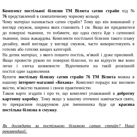
Комплект постільної білизни ТМ Вілюта сатин страйп
під №
76
представлений в симпатичному чорному кольорі.
Чому матеріал називається сатин страйп? Тому що він виконаний у
вигляді смужок, ширина яких становить 1 см. Якщо ви придивитеся
до поверхні тканини, то побачите, що одна смуга йде з сатинової
тканини, інша жакардова. Комплекти постільної білизни такого плану
дизайну, який виглядає у вигляді смужок, часто використовують в
готелях або готелях вищих категорій.
На дотик матеріал, з якого пошито постіль, м'який і дуже приємний.
Якщо провести рукою по поверхні білизни, то ви відчуєте яке воно
легке і злегка шовковисте. Відпочивати на такій розкішній
постілі одне задоволення.
Купити
постільну білизну сатин страйп 76 ТМ Вілюта
можна в
нашому
інтернет-магазині «Кохана»
. Комплект порадує вас високою
якістю, м'якістю тканини і своєю практичністю.
Також варто згадати і про те, що комплект упакований в
добротну
картонну коробку
. Тому якщо у вашому оточенні намічається свято,
то прекрасним подарунком для іменинника буде ця
красива
постільна білизна в смужку
.
Як доглядати за постільною білизною сатин страйп? Наші
рекомендації: