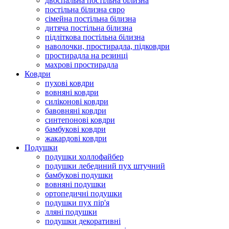
двоспальна постільна білизна
постільна білизна євро
сімейна постільна білизна
дитяча постільна білизна
підліткова постільна білизна
наволочки, простирадла, підковдри
простирадла на резинці
махрові простирадла
Ковдри
пухові ковдри
вовняні ковдри
силіконові ковдри
бавовняні ковдри
синтепонові ковдри
бамбукові ковдри
жакардові ковдри
Подушки
подушки холлофайбер
подушки лебединий пух штучний
бамбукові подушки
вовняні подушки
ортопедичні подушки
подушки пух пір'я
лляні подушки
подушки декоративні