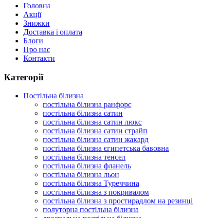
Головна
Акції
Знижки
Доставка і оплата
Блоги
Про нас
Контакти
Категорії
Постільна білизна
постільна білизна ранфорс
постільна білизна сатин
постільна білизна сатин люкс
постільна білизна сатин страйп
постільна білизна сатин жакард
постільна білизна єгипетська бавовна
постільна білизна тенсел
постільна білизна фланель
постільна білизна льон
постільна білизна Туреччина
постільна білизна з покривалом
постільна білизна з простирадлом на резинці
полуторна постільна білизна