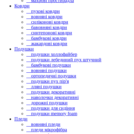
махрові простирадла
Ковдри
пухові ковдри
вовняні ковдри
силіконові ковдри
бавовняні ковдри
синтепонові ковдри
бамбукові ковдри
жакардові ковдри
Подушки
подушки холлофайбер
подушки лебединий пух штучний
бамбукові подушки
вовняні подушки
ортопедичні подушки
подушки пух пір'я
лляні подушки
подушки декоративні
наволочки декоративні
дорожні подушки
подушки для сидіння
подушки memory foam
Пледи
вовняні пледи
пледи мікрофібра