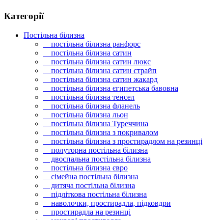
Категорії
Постільна білизна
постільна білизна ранфорс
постільна білизна сатин
постільна білизна сатин люкс
постільна білизна сатин страйп
постільна білизна сатин жакард
постільна білизна єгипетська бавовна
постільна білизна тенсел
постільна білизна фланель
постільна білизна льон
постільна білизна Туреччина
постільна білизна з покривалом
постільна білизна з простирадлом на резинці
полуторна постільна білизна
двоспальна постільна білизна
постільна білизна євро
сімейна постільна білизна
дитяча постільна білизна
підліткова постільна білизна
наволочки, простирадла, підковдри
простирадла на резинці