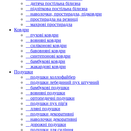
дитяча постільна білизна
підліткова постільна білизна
наволочки, простирадла, підковдри
простирадла на резинці
махрові простирадла
Ковдри
пухові ковдри
вовняні ковдри
силіконові ковдри
бавовняні ковдри
синтепонові ковдри
бамбукові ковдри
жакардові ковдри
Подушки
подушки холлофайбер
подушки лебединий пух штучний
бамбукові подушки
вовняні подушки
ортопедичні подушки
подушки пух пір'я
лляні подушки
подушки декоративні
наволочки декоративні
дорожні подушки
подушки для сидіння