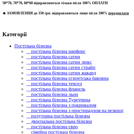
50*70, 70*70, 60*60 відправляються тільки після 100% ОПЛАТИ
🔥 ЗАМОВЛЕННЯ до 350 грн. відправляються лише після 100%
передоплати
Категорії
Постільна білизна
постільна білизна ранфорс
постільна білизна сатин
постільна білизна сатин люкс
постільна білизна сатин страйп
постільна білизна сатин жакард
постільна білизна єгипетська бавовна
постільна білизна тенсел
постільна білизна фланель
постільна білизна льон
постільна білизна Туреччина
постільна білизна з покривалом
постільна білизна з простирадлом на резинці
полуторна постільна білизна
двоспальна постільна білизна
постільна білизна євро
сімейна постільна білизна