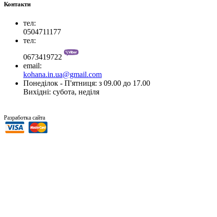
Контакти
тел:
0504711177
тел:
0673419722
email:
kohana.in.ua@gmail.com
Понеділок - П'ятниця: з 09.00 до 17.00
Вихідні: субота, неділя
“SiTer.In.Ua”
Разработка сайта