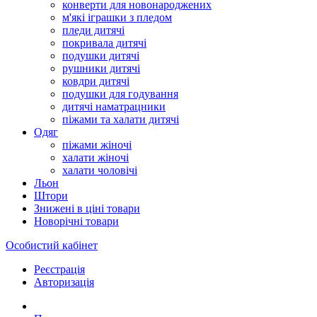
конверти для новонароджених
м'які іграшки з пледом
пледи дитячі
покривала дитячі
подушки дитячі
рушники дитячі
ковдри дитячі
подушки для годування
дитячі наматрацники
піжами та халати дитячі
Одяг
піжами жіночі
халати жіночі
халати чоловічі
Льон
Штори
Знижені в ціні товари
Новорічні товари
Особистий кабінет
Реєстрація
Авторизація