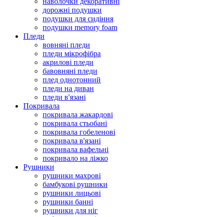
наволочки декоративні
дорожні подушки
подушки для сидіння
подушки memory foam
Пледи
вовняні пледи
пледи мікрофібра
акрилові пледи
бавовняні пледи
плед однотонний
пледи на диван
пледи в'язані
Покривала
покривала жакардові
покривала стьобані
покривала гобеленові
покривала в'язані
покривала вафельні
покривало на ліжко
Рушники
рушники махрові
бамбукові рушники
рушники лицьові
рушники банні
рушники для ніг