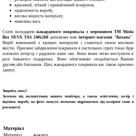
красивий, чіткий і привабливий візерунок;
практичність виробу;
висока міцність матеріалу;
невелика вага.
Стати володарем
жакардового покривала з мереживом ТМ Moda
Box NEVA TAS 240х260
допоможе вам
інтернет-магазин "Кохана"
.
Виріб виконаний з кращих матеріалів і славиться своєю високою
якістю. Приємне забарвлення покривала в пастельних сірих тонах буде
освіжати інтер'єр і радувати ваше око. Воно може легко виступити в
ролі бажаного подарунка. Воно обов'язково сподобається Вашим
друзям або близьким. Ціна жакардового покривала вас також приємно
здивує.
Зверніть увагу!
Залежно від налаштувань вашого монітора, а також освітлення, колір і
відтінок виробу на фото можуть незначно відрізнятися від колірної гами в
реальності.
Матеріал
Матеріал
жакард