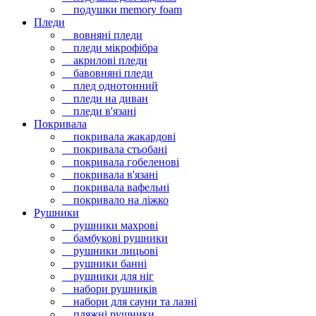
подушки memory foam
Пледи
вовняні пледи
пледи мікрофібра
акрилові пледи
бавовняні пледи
плед однотонний
пледи на диван
пледи в'язані
Покривала
покривала жакардові
покривала стьобані
покривала гобеленові
покривала в'язані
покривала вафельні
покривало на ліжко
Рушники
рушники махрові
бамбукові рушники
рушники лицьові
рушники банні
рушники для ніг
набори рушників
набори для сауни та лазні
пляжні рушники