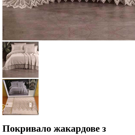
Покривало жакардове з