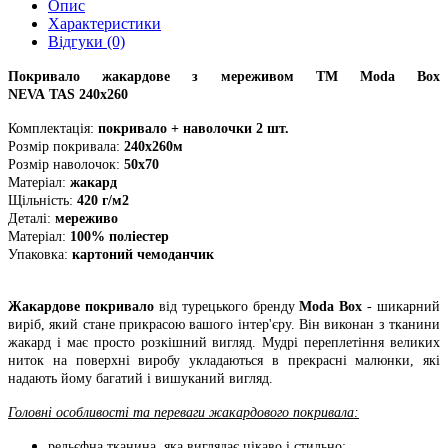
Опис
Характеристики
Відгуки (0)
Покривало жакардове з мереживом ТМ Moda Box
NEVA TAS 240х260
Комплектація:
покривало + наволочки 2 шт.
Розмір покривала:
240х260м
Розмір наволочок:
50х70
Матеріал:
жакард
Щільність:
420 г/м2
Деталі:
мереживо
Матеріал:
100% поліестер
Упаковка:
картоний чемоданчик
Жакардове покривало
від турецького бренду
Moda Box
- шикарний
виріб, який стане прикрасою вашого інтер'єру. Він виконан з тканини
жакард і має просто розкішний вигляд. Мудрі переплетіння великих
ниток на поверхні виробу укладаються в прекрасні малюнки, які
надають йому багатий і вишуканий вигляд.
Головні особливості та переваги жакардового покривала:
рельєфна тканина, яка виглядає цікаво і стильно;