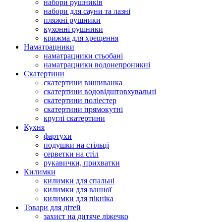
набори рушників
набори для сауни та лазні
пляжні рушники
кухонні рушники
крижма для хрещення
Наматрацники
наматрацники стьобані
наматрацники водонепроникні
Скатертини
скатертини вишиванка
скатертини водовідштовхувальні
скатертини поліестер
скатертини прямокутні
круглі скатертини
Кухня
фартухи
подушки на стільці
серветки на стіл
рукавички, прихватки
Килимки
килимки для спальні
килимки для ванної
килимки для пікніка
Товари для дітей
захист на дитяче ліжечко