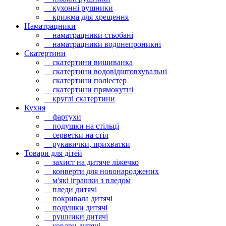
кухонні рушники
крижма для хрещення
Наматрацники
наматрацники стьобані
наматрацники водонепроникні
Скатертини
скатертини вишиванка
скатертини водовідштовхувальні
скатертини поліестер
скатертини прямокутні
круглі скатертини
Кухня
фартухи
подушки на стільці
серветки на стіл
рукавички, прихватки
Товари для дітей
захист на дитяче ліжечко
конверти для новонароджених
м'які іграшки з пледом
пледи дитячі
покривала дитячі
подушки дитячі
рушники дитячі
ковдри дитячі