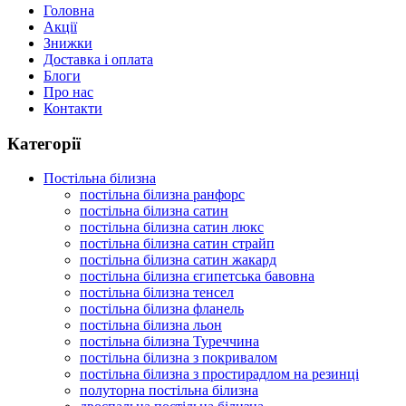
Головна
Акції
Знижки
Доставка і оплата
Блоги
Про нас
Контакти
Категорії
Постільна білизна
постільна білизна ранфорс
постільна білизна сатин
постільна білизна сатин люкс
постільна білизна сатин страйп
постільна білизна сатин жакард
постільна білизна єгипетська бавовна
постільна білизна тенсел
постільна білизна фланель
постільна білизна льон
постільна білизна Туреччина
постільна білизна з покривалом
постільна білизна з простирадлом на резинці
полуторна постільна білизна