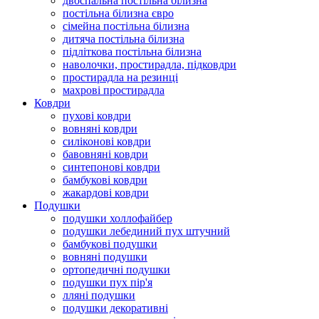
двоспальна постільна білизна
постільна білизна євро
сімейна постільна білизна
дитяча постільна білизна
підліткова постільна білизна
наволочки, простирадла, підковдри
простирадла на резинці
махрові простирадла
Ковдри
пухові ковдри
вовняні ковдри
силіконові ковдри
бавовняні ковдри
синтепонові ковдри
бамбукові ковдри
жакардові ковдри
Подушки
подушки холлофайбер
подушки лебединий пух штучний
бамбукові подушки
вовняні подушки
ортопедичні подушки
подушки пух пір'я
лляні подушки
подушки декоративні