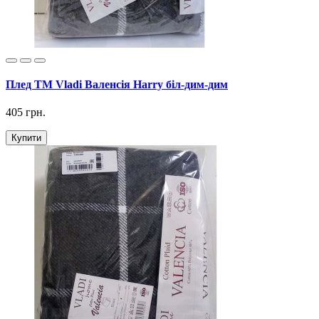
Плед ТМ Vladi Валенсія Harry біл-дим-дим
405 грн.
Купити