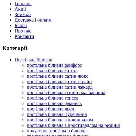
Головна
Акції
Знижки
Доставка і оплата
Блоги
Про нас
Контакти
Категорії
Постільна білизна
постільна білизна ранфорс
постільна білизна сатин
постільна білизна сатин люкс
постільна білизна сатин страйп
постільна білизна сатин жакард
постільна білизна єгипетська бавовна
постільна білизна тенсел
постільна білизна фланель
постільна білизна льон
постільна білизна Туреччина
постільна білизна з покривалом
постільна білизна з простирадлом на резинці
полуторна постільна білизна