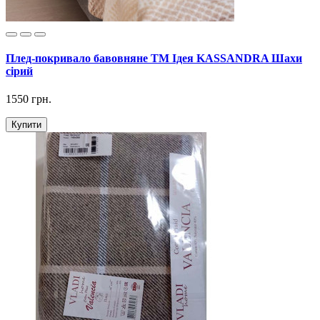
Плед-покривало бавовняне ТМ Ідея KASSANDRA Шахи
сірий
1550 грн.
Купити