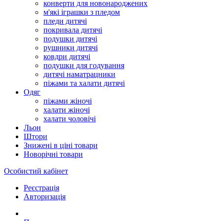
конверти для новонароджених
м'які іграшки з пледом
пледи дитячі
покривала дитячі
подушки дитячі
рушники дитячі
ковдри дитячі
подушки для годування
дитячі наматрацники
піжами та халати дитячі
Одяг
піжами жіночі
халати жіночі
халати чоловічі
Льон
Штори
Знижені в ціні товари
Новорічні товари
Особистий кабінет
Реєстрація
Авторизація