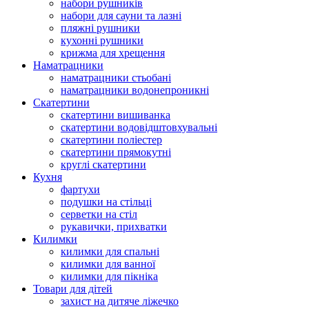
набори рушників
набори для сауни та лазні
пляжні рушники
кухонні рушники
крижма для хрещення
Наматрацники
наматрацники стьобані
наматрацники водонепроникні
Скатертини
скатертини вишиванка
скатертини водовідштовхувальні
скатертини поліестер
скатертини прямокутні
круглі скатертини
Кухня
фартухи
подушки на стільці
серветки на стіл
рукавички, прихватки
Килимки
килимки для спальні
килимки для ванної
килимки для пікніка
Товари для дітей
захист на дитяче ліжечко