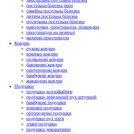
двоспальна постільна білизна
постільна білизна євро
сімейна постільна білизна
дитяча постільна білизна
підліткова постільна білизна
наволочки, простирадла, підковдри
простирадла на резинці
махрові простирадла
Ковдри
пухові ковдри
вовняні ковдри
силіконові ковдри
бавовняні ковдри
синтепонові ковдри
бамбукові ковдри
жакардові ковдри
Подушки
подушки холлофайбер
подушки лебединий пух штучний
бамбукові подушки
вовняні подушки
ортопедичні подушки
подушки пух пір'я
лляні подушки
подушки декоративні