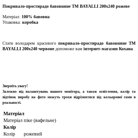
Покривало-простирадо бавовняне ТМ BAYALLI 200х240 рожеве
Матеріал:
100% бавовна
Упаковка:
коробка
Стати володарем красивого
покривало-простирадо бавовняне ТМ
BAYALLI 200х240 червоне
допоможе вам
інтернет-магазин Кохана
.
Зверніть увагу!
Залежно від налаштувань вашого монітора, а також освітлення, колір та
відтінок виробу на фото можуть трохи відрізнятися від кольорової гами в
реальності.
Матеріал
Матеріал
піке (вафельне)
Колір
Колір
рожевий