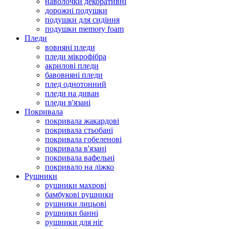
наволочки декоративні
дорожні подушки
подушки для сидіння
подушки memory foam
Пледи
вовняні пледи
пледи мікрофібра
акрилові пледи
бавовняні пледи
плед однотонний
пледи на диван
пледи в'язані
Покривала
покривала жакардові
покривала стьобані
покривала гобеленові
покривала в'язані
покривала вафельні
покривало на ліжко
Рушники
рушники махрові
бамбукові рушники
рушники лицьові
рушники банні
рушники для ніг