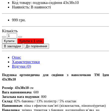
Код товару:
подушка-сидіння 43х38х10
Наявність:
В наявності
999 грн.
Кількість
Купити
Купити в 1 клік
В закладки
До порівняння
Опис
Характеристики
Відгуки (0)
Подушка ортопедична для сидіння з наволочкою ТМ Ідея
43х38х10
Розмір
:
43х38х10
см
Вага наповнювача
: 600
Загальна вага подушки
: 800
Склад:
82% бавовна / 13% поліестр / 5% еластан
Наповнювач
: піна з ефектом пам’яті (віскоеластик, пінополіуретан)
Наволочка
: знімна, трикотаж з бавовни, надзвичайно м’яка, на