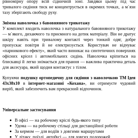
рівномірну опору всій сідничній зоні. Завдяки цьому під час
тривалого сидіння тиск не концентрується в окремих точках, а м`язи
тазу зберігають свободу руху.
Знімна наволочка з бавовняного трикотажу
У комплект входить наволочка з натурального бавовняного трикотажу
— м`якого, дихаючого та приємного на дотик матеріалу. Він не дратує
шкіру навіть при тривалому контакті через тонкий одяг, добре
пропускає повітря й не електризується. Користувач не відчуває
«парникового ефекту», який часто виникає на синтетичних поверхнях
офісних крісел і автомобільних сидінь. Наволочка кріпиться на
блискавці й легко знімається для прання — важлива практична деталь
для аксесуара, який щодня контактує з тілом.
Купуючи
подушку ортопедичну
для сидіння з наволочкою ТМ Ідея
43х38х10
в
інтернет-магазині «Кохана»
, ви отримуєте чудовий
виріб, який забезпечить вам прекрасний відпочинок.
Універсальне застосування
В офісі — на робочому кріслі будь-якого типу
Удома — на робочому стільці для дистанційної роботи
За кермом — для водіїв з довгими маршрутами
У літаку, поїзді, автобусі — для довгих подорожей