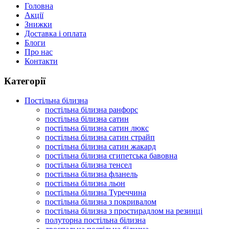
Головна
Акції
Знижки
Доставка і оплата
Блоги
Про нас
Контакти
Категорії
Постільна білизна
постільна білизна ранфорс
постільна білизна сатин
постільна білизна сатин люкс
постільна білизна сатин страйп
постільна білизна сатин жакард
постільна білизна єгипетська бавовна
постільна білизна тенсел
постільна білизна фланель
постільна білизна льон
постільна білизна Туреччина
постільна білизна з покривалом
постільна білизна з простирадлом на резинці
полуторна постільна білизна