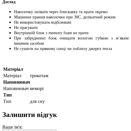
Догляд
Наволочку знімати через блискавку та прати окремо
Машинне прання наволочки при 30C, делікатний режим
Не використовувати відбілювачі
Не прасувати
Внутрішній блок з memory foam не прати
При забрудненні блок очищати вологою губкою з м`яким
миючим засобом
Не сушити на прямому сонці чи поблизу джерел тепла
Матеріал
Матеріал
трикотаж
Наповнювач
Наповнювач
меморі
Тип
Тип
для сну
Залишити відгук
Ваше ім'я: