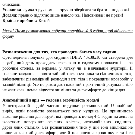
блискавці
Упаковка
: сумка з ручками — зручно зберігати та брати в подорожі
Догляд
: пранню підлягає лише наволочка. Наповнювач не прати!
Країна-виробник:
Китай
Увага! Після розпакування подушці потрібно 4–6 годин, щоб відновити
форму
Розвантаження для тих, хто проводить багато часу сидячи
Ортопедична подушка для сидіння IDEIA 43х38х10 см створена для
людей, чий день проходить переважно в сидячому положенні — за
робочим столом, за кермом, у літаку чи в навчальній аудиторії. Її
головне завдання — зняти зайвий тиск з куприка та сідничних кісток,
забезпечити рівномірний розподіл ваги тіла і покращити кровообіг у
тазовій ділянці. Усе це разом дає головний практичний результат: тіло
не «затікає», немає відчуття оніміння та дискомфорту до кінця дня.
Анатомічний виріз — головна особливість моделі
У центральній задній частині подушки розташований U-подібний
виріз, який повністю розвантажує зону куприка. Це принципово
важливе рішення для людей, які проводять понад 4–5 годин на день на
жорстких поверхнях: офісних кріслах, автомобільних сидіннях,
дерев`яних стільцях. Без розвантаження тиск у цій зоні викликає не
лише локальний дискомфорт, але й погіршення кровотоку в тазі та