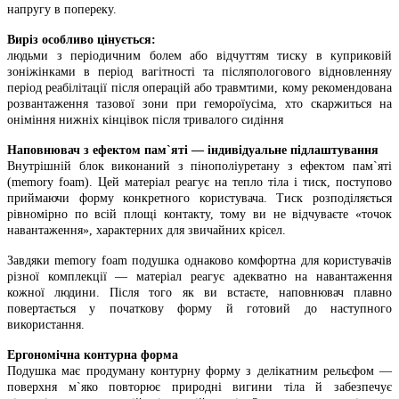
напругу в попереку.
Виріз особливо цінується:
людьми з періодичним болем або відчуттям тиску в куприковій
зоніжінками в період вагітності та післяпологового відновленняу
період реабілітації після операцій або травмтими, кому рекомендована
розвантаження тазової зони при гемороїусіма, хто скаржиться на
оніміння нижніх кінцівок після тривалого сидіння
Наповнювач з ефектом пам`яті — індивідуальне підлаштування
Внутрішній блок виконаний з пінополіуретану з ефектом пам`яті
(memory foam). Цей матеріал реагує на тепло тіла і тиск, поступово
приймаючи форму конкретного користувача. Тиск розподіляється
рівномірно по всій площі контакту, тому ви не відчуваєте «точок
навантаження», характерних для звичайних крісел.
Завдяки memory foam подушка однаково комфортна для користувачів
різної комплекції — матеріал реагує адекватно на навантаження
кожної людини. Після того як ви встаєте, наповнювач плавно
повертається у початкову форму й готовий до наступного
використання.
Ергономічна контурна форма
Подушка має продуману контурну форму з делікатним рельєфом —
поверхня м`яко повторює природні вигини тіла й забезпечує