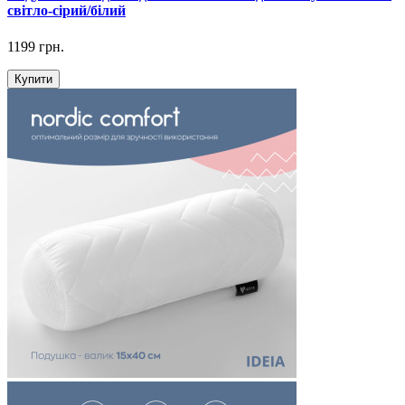
світло-сірий/білий
1199 грн.
Купити