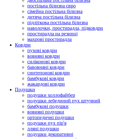
двоспальна постільна білизна
постільна білизна євро
сімейна постільна білизна
дитяча постільна білизна
підліткова постільна білизна
наволочки, простирадла, підковдри
простирадла на резинці
махрові простирадла
Ковдри
пухові ковдри
вовняні ковдри
силіконові ковдри
бавовняні ковдри
синтепонові ковдри
бамбукові ковдри
жакардові ковдри
Подушки
подушки холлофайбер
подушки лебединий пух штучний
бамбукові подушки
вовняні подушки
ортопедичні подушки
подушки пух пір'я
лляні подушки
подушки декоративні