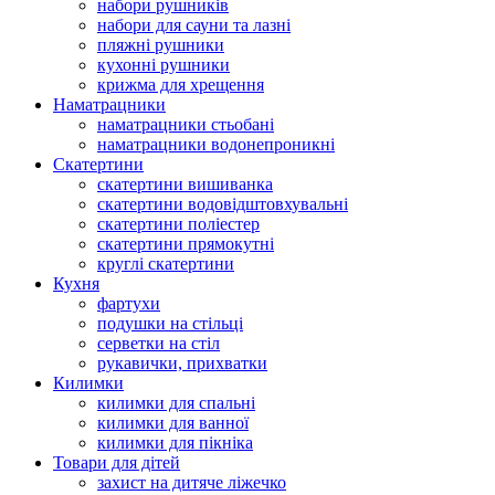
набори рушників
набори для сауни та лазні
пляжні рушники
кухонні рушники
крижма для хрещення
Наматрацники
наматрацники стьобані
наматрацники водонепроникні
Скатертини
скатертини вишиванка
скатертини водовідштовхувальні
скатертини поліестер
скатертини прямокутні
круглі скатертини
Кухня
фартухи
подушки на стільці
серветки на стіл
рукавички, прихватки
Килимки
килимки для спальні
килимки для ванної
килимки для пікніка
Товари для дітей
захист на дитяче ліжечко