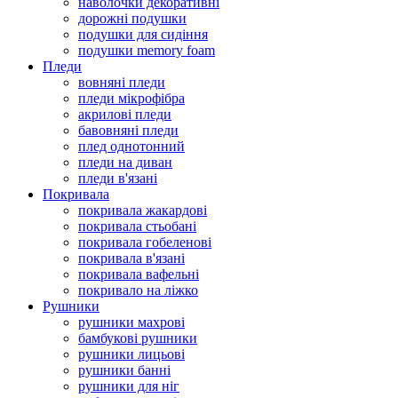
наволочки декоративні
дорожні подушки
подушки для сидіння
подушки memory foam
Пледи
вовняні пледи
пледи мікрофібра
акрилові пледи
бавовняні пледи
плед однотонний
пледи на диван
пледи в'язані
Покривала
покривала жакардові
покривала стьобані
покривала гобеленові
покривала в'язані
покривала вафельні
покривало на ліжко
Рушники
рушники махрові
бамбукові рушники
рушники лицьові
рушники банні
рушники для ніг