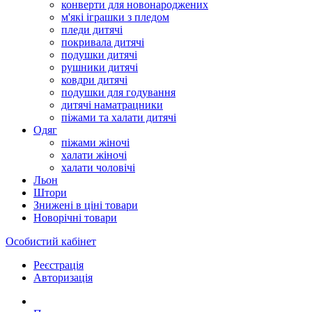
конверти для новонароджених
м'які іграшки з пледом
пледи дитячі
покривала дитячі
подушки дитячі
рушники дитячі
ковдри дитячі
подушки для годування
дитячі наматрацники
піжами та халати дитячі
Одяг
піжами жіночі
халати жіночі
халати чоловічі
Льон
Штори
Знижені в ціні товари
Новорічні товари
Особистий кабінет
Реєстрація
Авторизація