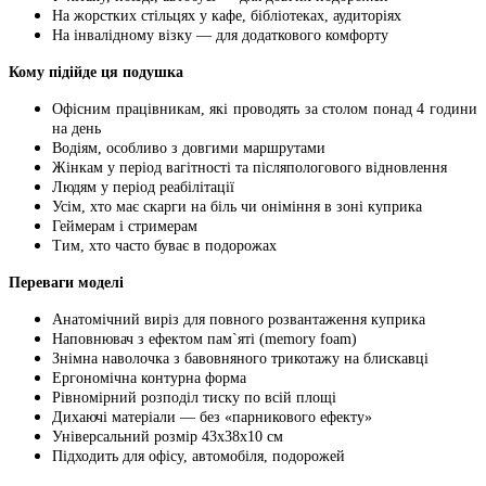
На жорстких стільцях у кафе, бібліотеках, аудиторіях
На інвалідному візку — для додаткового комфорту
Кому підійде ця подушка
Офісним працівникам, які проводять за столом понад 4 години
на день
Водіям, особливо з довгими маршрутами
Жінкам у період вагітності та післяпологового відновлення
Людям у період реабілітації
Усім, хто має скарги на біль чи оніміння в зоні куприка
Геймерам і стримерам
Тим, хто часто буває в подорожах
Переваги моделі
Анатомічний виріз для повного розвантаження куприка
Наповнювач з ефектом пам`яті (memory foam)
Знімна наволочка з бавовняного трикотажу на блискавці
Ергономічна контурна форма
Рівномірний розподіл тиску по всій площі
Дихаючі матеріали — без «парникового ефекту»
Універсальний розмір 43х38х10 см
Підходить для офісу, автомобіля, подорожей